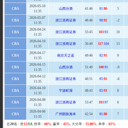
2026-05-10
CBA
山西汾酒
41:
46
81:
86
5
11:35
2026-05-07
CBA
浙江浙商证券
48:48
90:
92
-2
11:35
2026-04-24
CBA
浙江浙商证券
55
:45
103
:93
10
11:35
2026-04-19
CBA
浙江浙商证券
56
:49
117
:104
13
11:35
2026-04-17
CBA
南京天之蓝
49
:46
82:
91
9
11:35
2026-04-15
CBA
山西汾酒
51
:49
100
:91
-9
11:35
2026-04-12
CBA
浙江浙商证券
40:
51
85:
91
-6
11:35
2026-04-10
CBA
宁波町渥
48
:43
85:
93
8
11:35
2026-04-08
CBA
浙江浙商证券
53
:47
103
:97
6
11:35
2026-04-06
CBA
广州朗肽海本
42:
54
81:
88
7
11:35
近
20
场：胜
12
负
8
, 胜率：
60%
, 赢率：
45%
, 大分率：
55.00%
, 单率：
65%