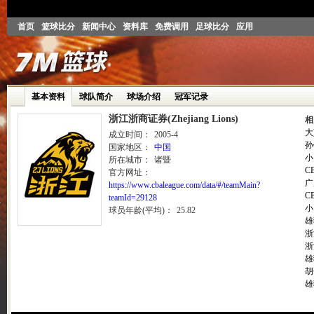
首页
篮球比分
新闻中心
资料库
免费调用
足球比分
应用
基本资料
球队简介
球场介绍
冠军记录
浙江浙商证券(Zhejiang Lions)
相
大
成立时间：
2005-4
孙
国家地区：
中国
小
所在城市：
诸暨
C
官方网址：
广
https://www.cbaleague.com/data/#/teamMain?
C
teamId=29128
小
球员年龄(平均)：
25.82
雄
浙
浙
雄
胡
雄