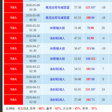
2026-05-08
NBA
俄克拉荷马城雷霆
57:
58
125
:107
-18
01:30
2026-05-06
NBA
俄克拉荷马城雷霆
61
:53
108
:90
-18
00:30
2026-05-02
NBA
休斯顿火箭
31:
49
78:
98
20
01:30
2026-04-30
NBA
洛杉矶湖人
47:
51
93:
99
-6
02:00
2026-04-27
NBA
休斯顿火箭
56
:47
115
:96
-19
01:30
2026-04-25
NBA
休斯顿火箭
52:
63
108:
112
4
00:00
2026-04-22
NBA
洛杉矶湖人
54
:51
101
:94
7
02:30
2026-04-19
NBA
洛杉矶湖人
50
:48
107
:98
9
00:30
2026-04-13
NBA
洛杉矶湖人
62
:45
131
:107
24
00:30
2026-04-11
NBA
洛杉矶湖人
57
:48
101
:73
28
02:30
近
20
场：胜
12
负
8
, 胜率：
60%
, 赢率：
65%
, 大分率：
45%
, 单率：
35%