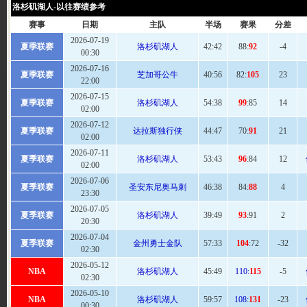
洛杉矶湖人-以往赛绩参考
赛事
日期
主队
半场
赛果
分差
2026-07-19
夏季联赛
洛杉矶湖人
42:42
88:
92
-4
00:30
2026-07-16
夏季联赛
芝加哥公牛
40:
56
82:
105
23
22:00
2026-07-15
夏季联赛
洛杉矶湖人
54
:38
99
:85
14
02:00
2026-07-12
夏季联赛
达拉斯独行侠
44:
47
70:
91
21
02:00
2026-07-11
夏季联赛
洛杉矶湖人
53
:43
96
:84
12
02:00
2026-07-06
夏季联赛
圣安东尼奥马刺
46
:38
84:
88
4
23:30
2026-07-05
夏季联赛
洛杉矶湖人
39:
49
93
:91
2
20:30
2026-07-04
夏季联赛
金州勇士金队
57
:33
104
:72
-32
02:30
2026-05-12
NBA
洛杉矶湖人
45:
49
110:
115
-5
02:30
2026-05-10
NBA
洛杉矶湖人
59
:57
108:
131
-23
00:30