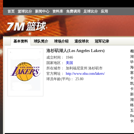
首页
篮球比分
新闻中心
资料库
免费调用
足球比分
应用
基本资料
球队简介
球场介绍
退役球衣
冠军记录
洛杉矶湖人(Los Angeles Lakers)
相
湖
成立时间：
1946
毕
国家地区：
美国
海
所在城市：
加利福尼亚州 洛杉矶市
塞
官方网址：
http://www.nba.com/lakers/
卡
球员年龄(平均)：
25.80
凯
卡
新
湖
格
五
B
卡