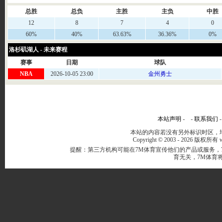
总胜
总负
主胜
主负
中胜
12
8
7
4
0
60%
40%
63.63%
36.36%
0%
洛杉矶湖人 - 未来赛程
赛事
日期
球队
NBA
2026-10-05 23:00
金州勇士
本站声明
- -
联系我们
本站的内容若没有另外标识时区，均
Copyright © 2003 -
2026 版权所有 ww
提醒：第三方机构可能在7M体育宣传他们的产品或服务，
育无关，7M体育