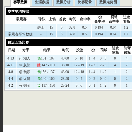
赛季数据
生涯数据
数据分析
比赛记录
数据走势图
赛季平均数据
3分
罚球
进攻
常规赛
球队
上场
首发
时间
命中率
命中率
命中率
篮板
-
爵士
15
5
32.8
0.5
0.194
0.64
1.2
常规赛平均数据
-
15
5
32.8
0.5
0.194
0.64
1.2
最近五场比赛
进攻
防守
日期
对手
结果
时间
投篮
3分
罚球
篮板
篮板
4-13
@ 湖人
负
131 - 107
48:00
5 - 10
1 - 4
3 - 5
0
4
4-11
vs 灰熊
胜
147 - 101
38:10
12 - 19
1 - 3
2 - 3
4
7
4-8
@ 鹈鹕
负
156 - 137
48:00
12 - 18
1 - 4
1 - 2
1
2
4-4
@ 火箭
负
140 - 106
28:50
0 - 4
0 - 2
0 - 0
0
2
4-2
vs 掘金
负
117 - 130
23:24
3 - 6
0 - 1
1 - 2
0
1