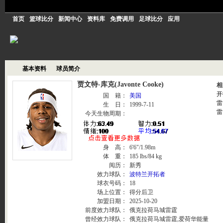
首页
篮球比分
新闻中心
资料库
免费调用
足球比分
应用
基本资料
球员简介
贾文特-库克(Javonte Cooke)
相
开
国 籍：
美国
雷
生 日：
1999-7-11
雷
今天生物周期：
身 高：
6'6"/1.98m
体 重：
185 lbs/84 kg
阅历：
新秀
效力球队：
波特兰开拓者
球衣号码：
18
场上位置：
得分后卫
加盟日期：
2025-10-20
前度效力球队：
俄克拉荷马城雷霆
曾经效力球队：
俄克拉荷马城雷霆,爱荷华能量