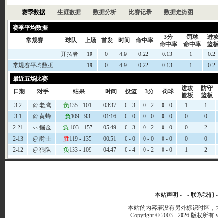
赛季数据
生涯数据
数据分析
比赛记录
数据走势图
赛季平均数据
3分
罚球
进
常规赛
球队
上场
首发
时间
命中率
命中率
命中率
篮
-
开拓者
19
0
4.9
0.22
0.13
1
0.2
常规赛平均数据
-
19
0
4.9
0.22
0.13
1
0.2
最近五场比赛
进攻
防守
日期
对手
结果
时间
投篮
3分
罚球
篮板
篮板
3-2
@ 老鹰
负
135 - 101
03:37
0 - 3
0 - 2
0 - 0
1
1
3-1
@ 黄蜂
负
109 - 93
01:16
0 - 0
0 - 0
0 - 0
0
0
2-21
vs 掘金
负
103 - 157
05:49
0 - 3
0 - 2
0 - 0
0
2
2-13
@ 爵士
胜
119 - 135
00:51
0 - 0
0 - 0
0 - 0
0
0
2-12
@ 狼队
负
133 - 109
04:47
0 - 4
0 - 2
0 - 0
1
2
本站声明
- -
联系我们
本站的内容若没有另外标识时区，均
Copyright © 2003 -
2026 版权所有 ww