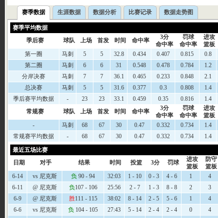
赛季数据
生涯数据
数据分析
比赛记录
数据走势图
赛季平均数据
3分
罚球
进攻
季后赛
球队
上场
首发
时间
命中率
命中率
命中率
篮板
第一圈
马刺
5
5
32.8
0.434
0.407
0.815
0.8
第二圈
马刺
6
6
31
0.548
0.478
0.784
1.2
分岸决赛
马刺
7
7
36.1
0.465
0.233
0.848
2.1
总决赛
马刺
5
5
31.6
0.377
0.3
0.808
1.4
季后赛平均数据
-
23
23
33.1
0.459
0.35
0.816
1.4
3分
罚球
进攻
常规赛
球队
上场
首发
时间
命中率
命中率
命中率
篮板
-
马刺
68
67
30
0.47
0.332
0.734
1.4
常规赛平均数据
-
68
67
30
0.47
0.332
0.734
1.4
最近五场比赛
进攻
防守
日期
对手
结果
时间
投篮
3分
罚球
篮板
篮板
6-14
vs 尼克斯
负
90 - 94
32:03
1 - 10
0 - 3
4 - 6
1
4
6-11
@ 尼克斯
负
107 - 106
25:56
2 - 7
1 - 3
8 - 8
2
3
6-9
@ 尼克斯
胜
111 - 115
38:02
8 - 14
2 - 5
5 - 6
1
4
6-6
vs 尼克斯
负
104 - 105
27:43
5 - 14
2 - 4
2 - 4
0
4