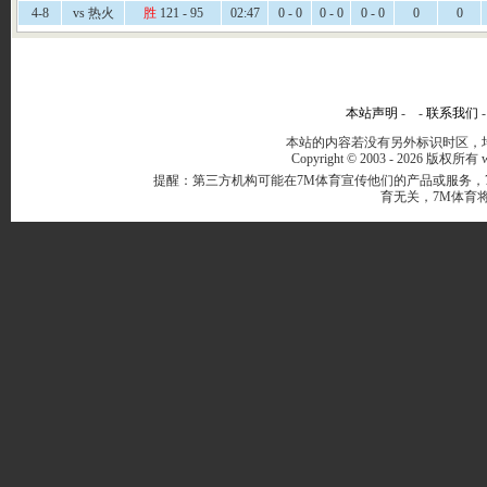
4-8
vs 热火
胜
121 - 95
02:47
0 - 0
0 - 0
0 - 0
0
0
本站声明
- -
联系我们
本站的内容若没有另外标识时区，均
Copyright © 2003 -
2026 版权所有 ww
提醒：第三方机构可能在7M体育宣传他们的产品或服务，
育无关，7M体育