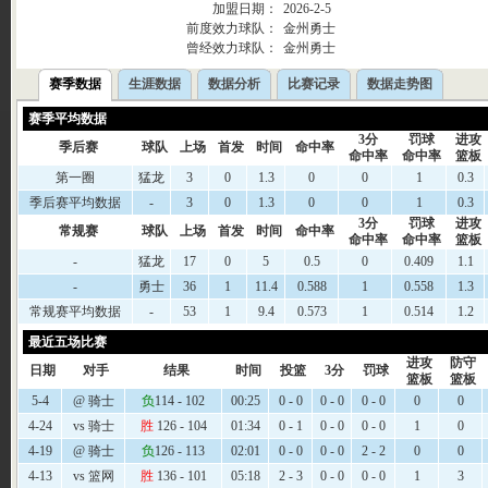
加盟日期：
2026-2-5
前度效力球队：
金州勇士
曾经效力球队：
金州勇士
赛季数据
生涯数据
数据分析
比赛记录
数据走势图
赛季平均数据
3分
罚球
进攻
季后赛
球队
上场
首发
时间
命中率
命中率
命中率
篮板
第一圈
猛龙
3
0
1.3
0
0
1
0.3
季后赛平均数据
-
3
0
1.3
0
0
1
0.3
3分
罚球
进攻
常规赛
球队
上场
首发
时间
命中率
命中率
命中率
篮板
-
猛龙
17
0
5
0.5
0
0.409
1.1
-
勇士
36
1
11.4
0.588
1
0.558
1.3
常规赛平均数据
-
53
1
9.4
0.573
1
0.514
1.2
最近五场比赛
进攻
防守
日期
对手
结果
时间
投篮
3分
罚球
篮板
篮板
5-4
@ 骑士
负
114 - 102
00:25
0 - 0
0 - 0
0 - 0
0
0
4-24
vs 骑士
胜
126 - 104
01:34
0 - 1
0 - 0
0 - 0
1
0
4-19
@ 骑士
负
126 - 113
02:01
0 - 0
0 - 0
2 - 2
0
0
4-13
vs 篮网
胜
136 - 101
05:18
2 - 3
0 - 0
0 - 0
1
3