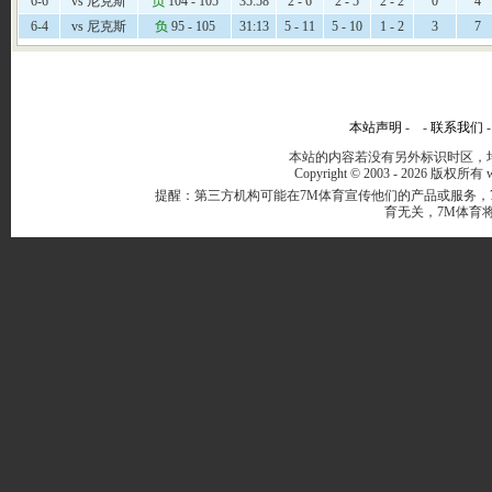
6-6
vs 尼克斯
负
104 - 105
35:58
2 - 6
2 - 5
2 - 2
0
4
6-4
vs 尼克斯
负
95 - 105
31:13
5 - 11
5 - 10
1 - 2
3
7
本站声明
- -
联系我们
本站的内容若没有另外标识时区，均
Copyright © 2003 -
2026 版权所有 ww
提醒：第三方机构可能在7M体育宣传他们的产品或服务，
育无关，7M体育