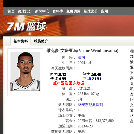
首页
篮球比分
新闻中心
资料库
免费调用
足球比分
应用
基本资料
球员简介
维克多-文班亚马(Victor Wembanyama)
相
加
国 籍：
法国
波
生 日：
2004-1-4
亚
今天生物周期：
文
高
奥
身 高：
7'3"/2.21m
凯
体 重：
235 lbs/107 kg
奥
阅历：
2年
阿
效力球队：
圣安东尼奥马刺
文
球衣号码：
1
文
场上位置：
中锋
格
薪金：
2025年薪：$13,376,880
富
加盟日期：
2023-6-23
前度效力球队：
里昂