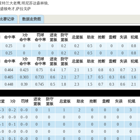
亚特兰大老鹰,明尼苏达森林狼,
盛顿奇才,萨拉戈萨
比赛记录
数据走势图
3分
罚球
进攻
防守
间
命中率
总篮板
助攻
抢断
盖帽
失误
犯规
命中率
命中率
篮板
篮板
0.25
0
0
0
0.2
0.2
0.5
0
0
0
0.8
0.25
0
0
0
0.2
0.2
0.5
0
0
0
0.8
3分
罚球
进攻
防守
间
命中率
总篮板
助攻
抢断
盖帽
失误
犯规
命中率
命中率
篮板
篮板
0.464
0.423
0.75
0.4
1.7
2.1
1.5
0.8
0.3
0.7
2.3
0.405
0.303
0.733
0.6
2.1
2.7
1.7
0.5
0.3
0.6
1.6
0.448
0.39
0.745
0.5
1.8
2.3
1.5
0.7
0.3
0.6
2.1
进攻
防守
投篮
3分
罚球
总篮板
助攻
抢断
盖帽
失误
犯规
篮板
篮板
- 3
0 - 2
0 - 0
0
1
1
2
0
0
0
3
- 0
0 - 0
0 - 0
0
0
0
0
0
0
0
0
- 1
0 - 1
0 - 0
0
0
0
0
0
0
0
0
- 0
0 - 0
0 - 0
0
0
0
0
0
0
0
0
- 3
0 - 1
0 - 0
0
0
0
0
0
0
0
1