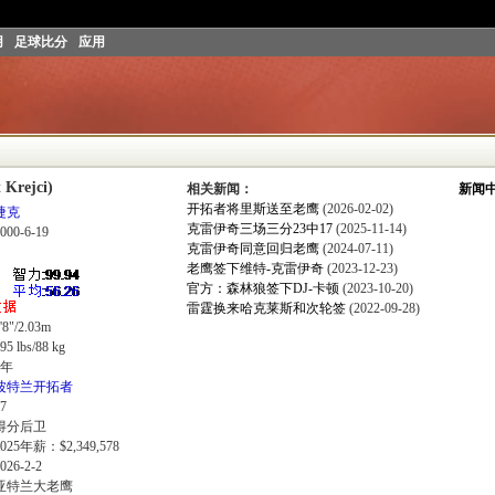
用
足球比分
应用
rejci)
相关新闻：
新闻中
开拓者将里斯送至老鹰
(2026-02-02)
捷克
克雷伊奇三场三分23中17
(2025-11-14)
000-6-19
克雷伊奇同意回归老鹰
(2024-07-11)
老鹰签下维特-克雷伊奇
(2023-12-23)
官方：森林狼签下DJ-卡顿
(2023-10-20)
雷霆换来哈克莱斯和次轮签
(2022-09-28)
'8"/2.03m
95 lbs/88 kg
4年
波特兰开拓者
7
得分后卫
2025年薪：$2,349,578
026-2-2
亚特兰大老鹰