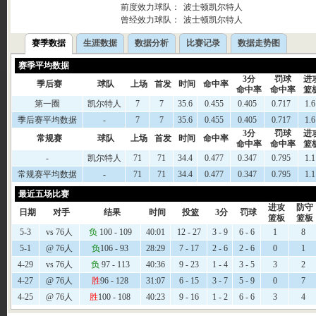
前度效力球队：
波士顿凯尔特人
曾经效力球队：
波士顿凯尔特人
赛季数据
生涯数据
数据分析
比赛记录
数据走势图
赛季平均数据
3分
罚球
进
季后赛
球队
上场
首发
时间
命中率
命中率
命中率
篮
第一圈
凯尔特人
7
7
35.6
0.455
0.405
0.717
1.6
季后赛平均数据
-
7
7
35.6
0.455
0.405
0.717
1.6
3分
罚球
进
常规赛
球队
上场
首发
时间
命中率
命中率
命中率
篮
-
凯尔特人
71
71
34.4
0.477
0.347
0.795
1.1
常规赛平均数据
-
71
71
34.4
0.477
0.347
0.795
1.1
最近五场比赛
进攻
防守
日期
对手
结果
时间
投篮
3分
罚球
篮板
篮板
5-3
vs 76人
负
100 - 109
40:01
12 - 27
3 - 9
6 - 6
1
8
5-1
@ 76人
负
106 - 93
28:29
7 - 17
2 - 6
2 - 6
0
1
4-29
vs 76人
负
97 - 113
40:36
9 - 23
1 - 4
3 - 5
3
2
4-27
@ 76人
胜
96 - 128
31:07
6 - 15
3 - 7
5 - 9
0
7
4-25
@ 76人
胜
100 - 108
40:23
9 - 16
1 - 2
6 - 6
3
4