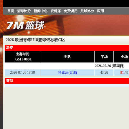
首页
篮球比分
新闻中心
资料库
免费调用
足球比分
应用
2026 欧洲青年U18篮球锦标赛C区
决赛
比赛时间
主队
半场
全场
GMT-0000
2026-07-26 (星期日)
2026-07-26 18:30
科索沃(U18)
43:26
91
:49
赛制