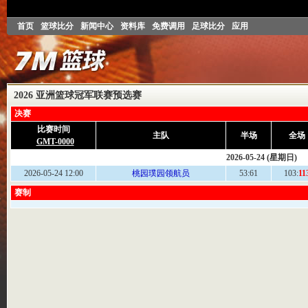
首页
篮球比分
新闻中心
资料库
免费调用
足球比分
应用
2026 亚洲篮球冠军联赛预选赛
决赛
比赛时间
主队
半场
全场
GMT-0000
2026-05-24 (星期日)
2026-05-24 12:00
桃园璞园领航员
53:61
103:
11
赛制