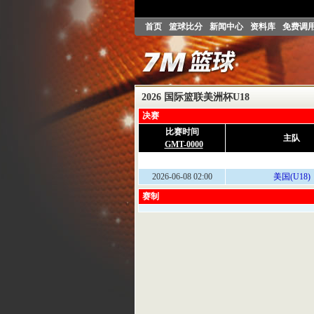
首页
篮球比分
新闻中心
资料库
免费调
2026 国际篮联美洲杯U18
决赛
比赛时间
主队
GMT-0000
2026-06-08 02:00
美国(U18)
赛制