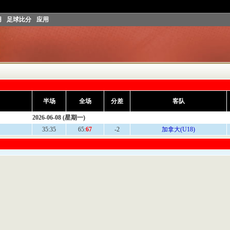
用
足球比分
应用
半场
全场
分差
客队
2026-06-08 (星期一)
35:35
65:
67
-2
加拿大(U18)