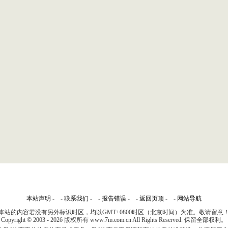
本站声明
- -
联系我们
- -
报告错误
- -
返回页顶
- -
网站导航
本站的内容若没有另外标识时区，均以GMT+0800时区（北京时间）为准。敬请留意
Copyright © 2003 -
2026 版权所有 www.7m.com.cn All Rights Reserved. 保留全部权利。