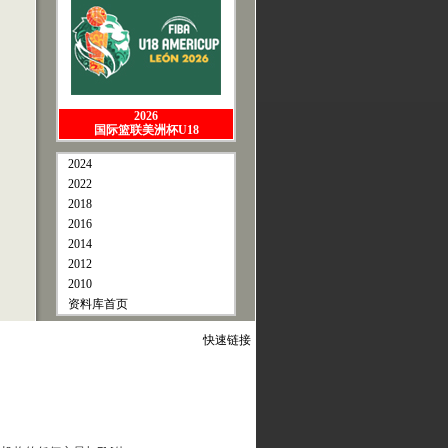
2026
国际篮联美洲杯U18
2024
2022
2018
2016
2014
2012
2010
资料库首页
快速链接
！