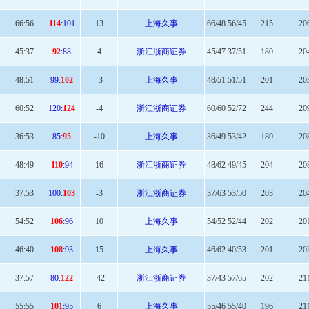
66
:56
114
:101
13
上海久事
66/48 56/45
215
20
45
:37
92
:88
4
浙江浙商证券
45/47 37/51
180
20
48:
51
99:
102
-3
上海久事
48/51 51/51
201
20
60
:52
120:
124
-4
浙江浙商证券
60/60 52/72
244
20
36:
53
85:
95
-10
上海久事
36/49 53/42
180
20
48:
49
110
:94
16
浙江浙商证券
48/62 49/45
204
20
37:
53
100:
103
-3
浙江浙商证券
37/63 53/50
203
20
54
:52
106
:96
10
上海久事
54/52 52/44
202
20
46
:40
108
:93
15
上海久事
46/62 40/53
201
20
37:
57
80:
122
-42
浙江浙商证券
37/43 57/65
202
21
55:55
101
:95
6
上海久事
55/46 55/40
196
21