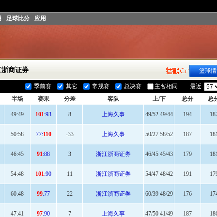
用
足球比分
应用
江浙商证券
篮球情
季前赛
其它
常规赛
总决赛
主客相同
最近
半场
赛果
分差
客队
上/下
总分
总
49:49
101
:93
8
上海久事
49/52 49/44
194
18
50:
58
77:
110
-33
上海久事
50/27 58/52
187
18
46
:45
91
:88
3
浙江浙商证券
46/45 45/43
179
18
54
:48
101
:90
11
浙江浙商证券
54/47 48/42
191
17
60
:48
99
:77
22
浙江浙商证券
60/39 48/29
176
17
47
:41
97
:90
7
上海久事
47/50 41/49
187
18