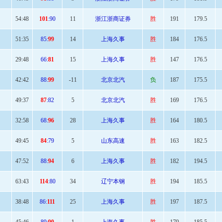
54
:48
101
:90
11
浙江浙商证券
胜
191
179.5
51
:35
85:
99
14
上海久事
胜
184
176.5
29:
48
66:
81
15
上海久事
胜
147
176.5
42:42
88:
99
-11
北京北汽
负
187
175.5
49
:37
87
:82
5
北京北汽
胜
169
176.5
32:
58
68:
96
28
上海久事
胜
164
180.5
49
:45
84
:79
5
山东高速
胜
163
182.5
47:
52
88:
94
6
上海久事
胜
182
194.5
63
:43
114
:80
34
辽宁本钢
胜
194
185.5
38:
48
86:
111
25
上海久事
胜
197
187.5