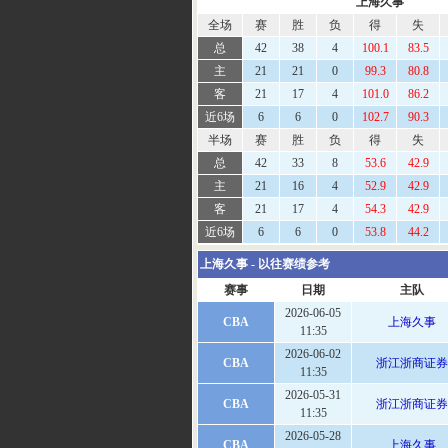
上海久事
全场
赛
胜
负
得
失
总
42
38
4
100.1
83.5
主
21
21
0
99.3
80.8
客
21
17
4
101.0
86.2
近6场
6
6
0
102.7
90.3
半场
赛
胜
负
得
失
总
42
33
8
53.6
42.9
主
21
16
4
52.9
42.9
客
21
17
4
54.3
42.9
近6场
6
6
0
53.8
44.2
上海久事 - 以往赛绩参考
赛事
日期
主队
2026-06-05
CBA
上海久事
11:35
2026-06-02
CBA
浙江浙商证券
11:35
2026-05-31
CBA
浙江浙商证券
11:35
2026-05-28
CBA
上海久事