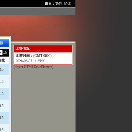
语言：
繁體
简体
报
比赛情况
场
比赛时间：
(
GMT-0000
)
分盘
2026-06-05 11:35:00
[object HTMLTableElement]
2.5
1.5
1.5
9.5
4.5
6.5