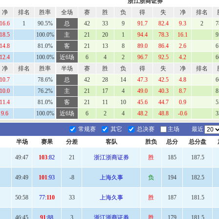
浙江浙商证券
净
排名
胜率
全场
赛
胜
负
得
失
净
排名
16.6
1
90.5%
总
42
33
9
91.7
82.4
9.3
2
7
18.5
100.0%
主
21
20
1
94.4
78.3
16.1
9
14.8
81.0%
客
21
13
8
89.0
86.4
2.6
6
12.4
100.0%
近6场
6
4
2
96.7
92.5
4.2
6
净
排名
胜率
半场
赛
胜
负
得
失
净
排名
10.7
78.6%
总
42
28
14
47.3
42.5
4.8
6
10.0
76.2%
主
21
17
4
49.0
40.3
8.7
8
11.4
81.0%
客
21
11
10
45.6
44.7
0.9
5
9.6
100.0%
近6场
6
2
4
48.2
48.8
-0.6
3
常规赛
其它
总决赛
主场
最近
半场
赛果
分差
客队
胜负
总分
总分盘
49
:47
103
:82
21
浙江浙商证券
胜
185
187.5
49:49
101
:93
-8
上海久事
负
194
182.5
50:
58
77:
110
33
上海久事
胜
187
181.5
46
:45
91
:88
3
浙江浙商证券
胜
179
181.5