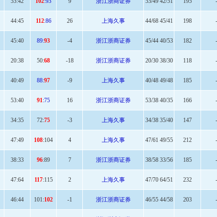
53
:42
102
:93
9
浙江浙商证券
53/49 42/51
195
44:
45
112
:86
26
上海久事
44/68 45/41
198
45
:40
89:
93
-4
浙江浙商证券
45/44 40/53
182
20:
38
50:
68
-18
浙江浙商证券
20/30 38/30
118
40:
49
88:
97
-9
上海久事
40/48 49/48
185
53
:40
91
:75
16
浙江浙商证券
53/38 40/35
166
34:
35
72:
75
-3
上海久事
34/38 35/40
147
47:
49
108
:104
4
上海久事
47/61 49/55
212
38
:33
96
:89
7
浙江浙商证券
38/58 33/56
185
47:
64
117
:115
2
上海久事
47/70 64/51
232
46
:44
101:
102
-1
浙江浙商证券
46/55 44/58
203