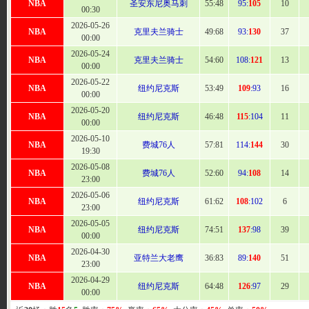
NBA
圣安东尼奥马刺
55
:48
95:
105
10
00:30
2026-05-26
NBA
克里夫兰骑士
49:
68
93:
130
37
00:00
2026-05-24
NBA
克里夫兰骑士
54:
60
108:
121
13
00:00
2026-05-22
NBA
纽约尼克斯
53
:49
109
:93
16
00:00
2026-05-20
NBA
纽约尼克斯
46:
48
115
:104
11
00:00
2026-05-10
NBA
费城76人
57:
81
114:
144
30
19:30
2026-05-08
NBA
费城76人
52:
60
94:
108
14
23:00
2026-05-06
NBA
纽约尼克斯
61:
62
108
:102
6
23:00
2026-05-05
NBA
纽约尼克斯
74
:51
137
:98
39
00:00
2026-04-30
NBA
亚特兰大老鹰
36:
83
89:
140
51
23:00
2026-04-29
NBA
纽约尼克斯
64
:48
126
:97
29
00:00