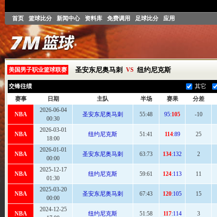
首页
篮球比分
新闻中心
资料库
免费调用
足球比分
应用
美国男子职业篮球联赛
圣安东尼奥马刺
VS
纽约尼克斯
交锋往绩
其它
赛事
日期
主队
半场
赛果
分差
2026-06-04
NBA
圣安东尼奥马刺
55
:48
95:
105
-10
00:30
2026-03-01
NBA
纽约尼克斯
51
:41
114
:89
25
18:00
2026-01-01
NBA
圣安东尼奥马刺
63:
73
134
:132
2
00:00
2025-12-17
NBA
纽约尼克斯
59:
61
124
:113
11
01:30
2025-03-20
NBA
圣安东尼奥马刺
67
:43
120
:105
15
00:00
2024-12-25
NBA
纽约尼克斯
51:
58
117
:114
3