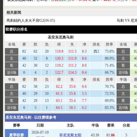
相关新闻
馬刺紐約人水火不容G2
(06-05)
马刺 VS 尼
联赛职分排名
圣安东尼奥马刺
全场
赛
胜
负
得
失
净
排名
胜率
全场
总
82
62
20
119.8
111.5
8.3
西2
75.6%
总
8
主
40
32
8
120.5
111.9
8.6
80.0%
主
4
客
42
30
12
119.2
111.2
8.0
71.4%
客
4
近6场
6
4
2
122.7
114.3
8.4
66.7%
近6场
6
半场
赛
胜
负
得
失
净
排名
胜率
半场
总
82
58
23
62.2
55.6
6.6
70.7%
总
8
主
40
29
10
61.3
55.8
5.5
72.5%
主
4
客
42
29
13
63.1
55.4
7.7
69.0%
客
4
近6场
6
5
1
64.5
58.3
6.2
83.3%
近6场
6
圣安东尼奥马刺 - 以往赛绩参考
赛事
日期
主队
半场
赛果
分差
2026-07-19
夏季联赛
菲尼克斯太阳
43
:39
81:
86
5