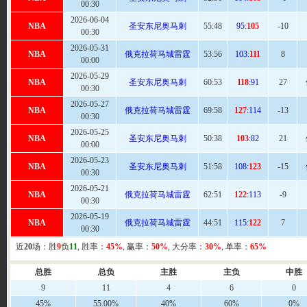
00:30
2026-06-04
NBA
圣安东尼奥马刺
55
:48
95:
105
-10
00:30
2026-05-31
NBA
俄克拉荷马城雷霆
53:
56
103:
111
8
00:00
2026-05-29
NBA
圣安东尼奥马刺
60
:53
118
:91
27
00:30
2026-05-27
NBA
俄克拉荷马城雷霆
69
:58
127
:114
-13
00:30
2026-05-25
NBA
圣安东尼奥马刺
50
:38
103
:82
21
00:00
2026-05-23
NBA
圣安东尼奥马刺
51:
58
108:
123
-15
00:30
2026-05-21
NBA
俄克拉荷马城雷霆
62
:51
122
:113
-9
00:30
2026-05-19
NBA
俄克拉荷马城雷霆
44:
51
115:
122
7
00:30
近
20
场：胜
9
负
11
, 胜率：
45%
, 赢率：
50%
, 大分率：
30%
, 单率：
65%
总胜
总负
主胜
主负
中胜
9
11
4
6
0
45%
55.00%
40%
60%
0%