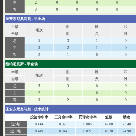
主
2
0
0
0
0
客
3
0
0
0
0
圣安东尼奥马刺 - 半全场
半场
胜
胜
和
场次
全场
胜
负
胜
总
5
3
1
0
主
3
2
1
0
客
2
1
0
0
纽约尼克斯 - 半全场
半场
胜
胜
和
场次
全场
胜
负
胜
总
5
3
0
0
主
2
1
0
0
客
3
2
0
0
圣安东尼奥马刺 - 技术统计
投篮命中率
三分命中率
罚球命中率
篮板
助攻
近5场
0.414
0.323
0.805
47.80
23.40
近10场
0.449
0.344
0.827
49.20
24.90