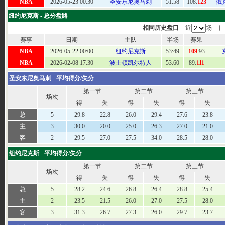
NBA
2026-05-23 00:30
圣安东尼奥马刺
51:
58
108:
123
俄
纽约尼克斯 - 总分盘路
相同历史盘口
近
场
赛事
日期
主队
半场
赛果
NBA
2026-05-22 00:00
纽约尼克斯
53
:49
109
:93
NBA
2026-02-08 17:30
波士顿凯尔特人
53:
60
89:
111
圣安东尼奥马刺 - 平均得分/失分
第一节
第二节
第三节
场次
得
失
得
失
得
失
总
5
29.8
22.8
26.0
29.4
27.6
23.8
主
3
30.0
20.0
25.0
26.3
27.0
21.0
客
2
29.5
27.0
27.5
34.0
28.5
28.0
纽约尼克斯 - 平均得分/失分
第一节
第二节
第三节
场次
得
失
得
失
得
失
总
5
28.2
24.6
26.8
26.4
28.8
25.4
主
2
23.5
21.5
26.0
27.0
27.5
28.0
客
3
31.3
26.7
27.3
26.0
29.7
23.7