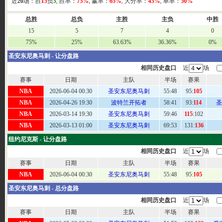
近
20
场：胜
15
负
5
, 胜率：
75%
, 赢率：
65%
, 大分率：
45%
, 单率：
50%
总胜
总负
主胜
主负
中胜
15
5
7
4
0
75%
25%
63.63%
36.36%
0%
圣安东尼奥马刺 - 让分盘路
相同历史盘口
近
场
赛事
日期
主队
半场
赛果
NBA
2026-06-04 00:30
圣安东尼奥马刺
55
:48
95:
105
NBA
2026-04-26 19:30
波特兰开拓者
58
:41
93:
114
圣
NBA
2026-03-14 19:30
圣安东尼奥马刺
59
:46
115
:102
NBA
2026-03-13 01:00
圣安东尼奥马刺
69
:53
131:
136
纽约尼克斯 - 让分盘路
相同历史盘口
近
场
赛事
日期
主队
半场
赛果
NBA
2026-06-04 00:30
圣安东尼奥马刺
55
:48
95:
105
圣安东尼奥马刺 - 总分盘路
相同历史盘口
近
场
赛事
日期
主队
半场
赛果