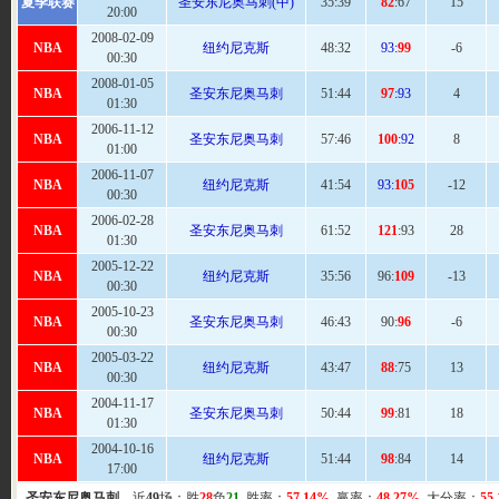
夏季联赛
圣安东尼奥马刺(中)
35:
39
82
:67
15
20:00
2008-02-09
NBA
纽约尼克斯
48
:32
93:
99
-6
00:30
2008-01-05
NBA
圣安东尼奥马刺
51
:44
97
:93
4
01:30
2006-11-12
NBA
圣安东尼奥马刺
57
:46
100
:92
8
01:00
2006-11-07
NBA
纽约尼克斯
41:
54
93:
105
-12
00:30
2006-02-28
NBA
圣安东尼奥马刺
61
:52
121
:93
28
01:30
2005-12-22
NBA
纽约尼克斯
35:
56
96:
109
-13
00:30
2005-10-23
NBA
圣安东尼奥马刺
46
:43
90:
96
-6
00:30
2005-03-22
NBA
纽约尼克斯
43:
47
88
:75
13
00:30
2004-11-17
NBA
圣安东尼奥马刺
50
:44
99
:81
18
01:30
2004-10-16
NBA
纽约尼克斯
51
:44
98
:84
14
17:00
圣安东尼奥马刺
，近
49
场：胜
28
负
21
, 胜率：
57.14%
, 赢率：
48.27%
, 大分率：
55