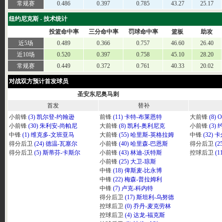
常规赛
0.486
0.397
0.785
43.27
25.17
纽约尼克斯 - 技术统计
投篮命中率
三分命中率
罚球命中率
篮板
助攻
近5场
0.489
0.366
0.757
46.60
26.40
近10场
0.520
0.397
0.758
45.10
28.20
常规赛
0.449
0.372
0.761
40.33
20.02
对战双方预计首发球员
圣安东尼奥马刺
首发
替补
小前锋
(3) 凯尔登-约翰逊
前锋
(11) 卡特-布莱恩特
大前锋
(8)
小前锋
(30) 朱利安-尚帕尼
大前锋
(8) 凯利-奥利尼克
小前锋
(3)
中锋
(1) 维克多-文班亚马
大前锋
(55) 哈里斯-英格拉姆
中锋
(32)
得分后卫
(24) 德温-瓦塞尔
小前锋
(40) 哈里森-巴恩斯
得分后卫
(
得分后卫
(5) 斯蒂芬-卡斯尔
小前锋
(43) 林迪-沃特斯
控球后卫
(
小前锋
(25) 大卫-琼斯
中锋
(18) 俾斯麦-比永博
中锋
(22) 梅森-普拉姆利
中锋
(7) 卢克-科内特
得分后卫
(17) 斯坦利-乌努德
控球后卫
(0) 乔丹-麦克劳林
控球后卫
(4) 达龙-福克斯