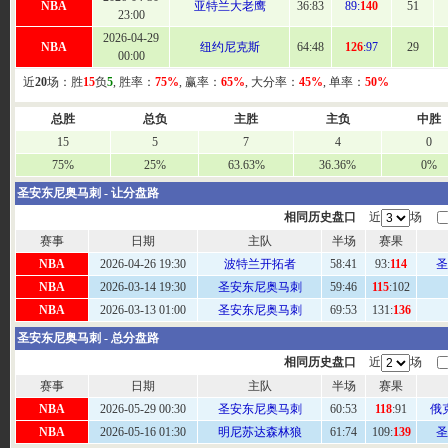
NBA
亚特兰大老鹰
36:
83
89:
140
51
23:00
2026-04-29
NBA
纽约尼克斯
64
:48
126
:97
29
00:00
近
20
场：胜
15
负
5
, 胜率：
75%
, 赢率：
65%
, 大分率：
45%
, 单率：
50%
总胜
总负
主胜
主负
中胜
15
5
7
4
0
75%
25%
63.63%
36.36%
0%
圣安东尼奥马刺 - 让分盘路
相同历史盘口
近
场
赛事
日期
主队
半场
赛果
NBA
2026-04-26 19:30
波特兰开拓者
58
:41
93:
114
圣
NBA
2026-03-14 19:30
圣安东尼奥马刺
59
:46
115
:102
NBA
2026-03-13 01:00
圣安东尼奥马刺
69
:53
131:
136
圣安东尼奥马刺 - 总分盘路
相同历史盘口
近
场
赛事
日期
主队
半场
赛果
NBA
2026-05-29 00:30
圣安东尼奥马刺
60
:53
118
:91
俄
NBA
2026-05-16 01:30
明尼苏达森林狼
61:
74
109:
139
圣