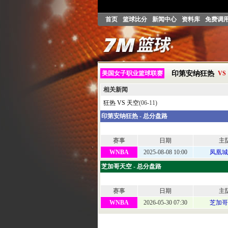
首页
篮球比分
新闻中心
资料库
免费调
美国女子职业篮球联赛
印第安纳狂热
VS
相关新闻
狂热 VS 天空
(06-11)
印第安纳狂热 - 总分盘路
赛事
日期
主
WNBA
2025-08-08 10:00
凤凰城
芝加哥天空 - 总分盘路
赛事
日期
主
WNBA
2026-05-30 07:30
芝加哥