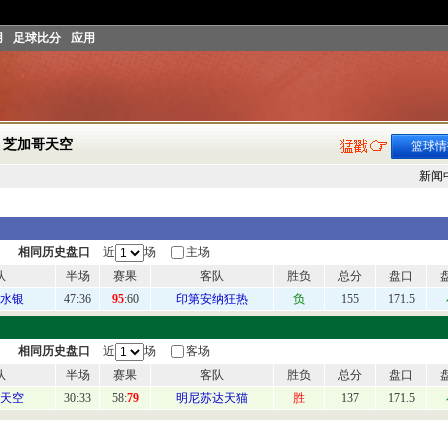
用
足球比分
应用
芝加哥天空
篮球情
新闻
相同历史盘口
近
场
主场
队
半场
赛果
客队
胜负
总分
盘口
水银
47
:36
95
:60
印第安纳狂热
负
155
171.5
相同历史盘口
近
场
客场
队
半场
赛果
客队
胜负
总分
盘口
天空
30:
33
58:
79
明尼苏达天猫
胜
137
171.5