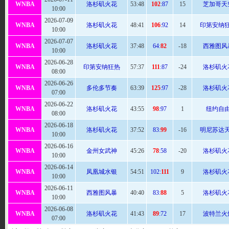
WNBA
洛杉矶火花
53
:48
102
:87
15
芝加哥天
10:00
2026-07-09
WNBA
洛杉矶火花
48
:41
106
:92
14
印第安纳
10:00
2026-07-07
WNBA
洛杉矶火花
37:
48
64:
82
-18
西雅图风
10:00
2026-06-28
WNBA
印第安纳狂热
57
:37
111
:87
-24
洛杉矶火
08:00
2026-06-26
WNBA
多伦多节奏
63
:39
125
:97
-28
洛杉矶火
07:00
2026-06-22
WNBA
洛杉矶火花
43:
55
98
:97
1
纽约自
08:00
2026-06-18
WNBA
洛杉矶火花
37:
52
83:
99
-16
明尼苏达
10:00
2026-06-16
WNBA
金州女武神
45
:26
78
:58
-20
洛杉矶火
10:00
2026-06-14
WNBA
凤凰城水银
54
:51
102:
111
9
洛杉矶火
10:00
2026-06-11
WNBA
西雅图风暴
40:40
83:
88
5
洛杉矶火
10:00
2026-06-08
WNBA
洛杉矶火花
41:
43
89
:72
17
波特兰火
07:00