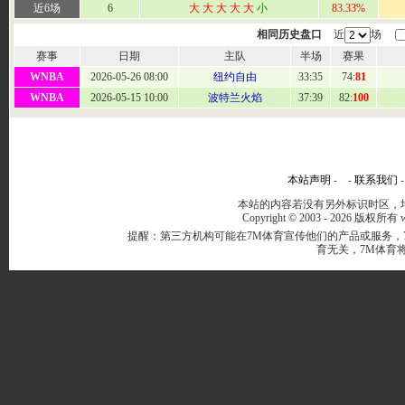
近6场
6
大
大
大
大
大
小
83.33%
相同历史盘口
近
场
赛事
日期
主队
半场
赛果
WNBA
2026-05-26 08:00
纽约自由
33:
35
74:
81
WNBA
2026-05-15 10:00
波特兰火焰
37:
39
82:
100
本站声明
- -
联系我们
本站的内容若没有另外标识时区，均
Copyright © 2003 -
2026 版权所有 ww
提醒：第三方机构可能在7M体育宣传他们的产品或服务，
育无关，7M体育