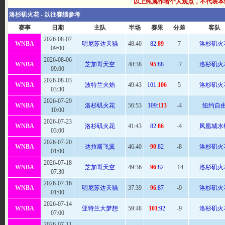
以上纯属作者个人观点，不代表本
洛杉矶火花 - 以往赛绩参考
赛事
日期
主队
半场
赛果
分差
客队
2026-08-07
WNBA
明尼苏达天猫
48
:40
82:
89
7
洛杉矶火
09:00
2026-08-06
WNBA
芝加哥天空
48
:38
95
:88
-7
洛杉矶火
09:00
2026-08-03
WNBA
波特兰火焰
49
:43
101:
106
5
洛杉矶火
03:30
2026-07-29
WNBA
洛杉矶火花
56
:53
109:
113
-4
纽约自
10:00
2026-07-23
WNBA
洛杉矶火花
41:
43
82:
86
-4
凤凰城水
03:00
2026-07-20
WNBA
达拉斯飞翼
46
:40
90
:82
-8
洛杉矶火
01:00
2026-07-18
WNBA
芝加哥天空
49
:36
96
:82
-14
洛杉矶火
07:30
2026-07-16
WNBA
明尼苏达天猫
37:
39
96
:87
-9
洛杉矶火
01:00
2026-07-14
WNBA
亚特兰大梦想
59
:48
101
:92
-9
洛杉矶火
07:00
2026-07-11