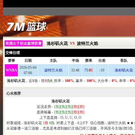
美国女子职业篮球联赛
洛杉矶火花
VS
波特兰火焰
交锋往绩
赛事
日期
主队
半场
赛果
分差
客队
2026-05-04
WNBA
波特兰火焰
32:
48
75:
85
-10
洛杉矶火花
07:00
洛杉矶火花
，近
1
场：胜
1
负
0
, 胜率：
100%
, 赢率：
100%
, 大分率：
0%
, 单率：
0
心水推荐
洛杉矶火花
近况走势 -
[负]
[负]
[负]
[胜]
[胜]
盘路输赢 -
[负]
[负]
[负]
[胜]
[胜]
上下盘盘路 -
O, U, U, O, O
对赛成绩 -
洛杉矶火花
1胜
0负
对赛上下盘 -
0上0下
信心指数 -
波特兰火焰 ★★
火花惨遭一波三连败，尤其是考虑到她们主场已经三连败，开局至今主场1胜5负