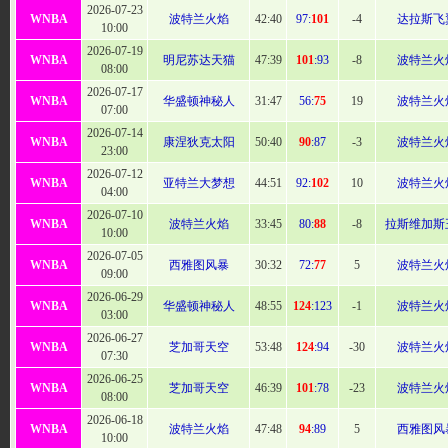
2026-07-23
WNBA
波特兰火焰
42
:40
97:
101
-4
达拉斯飞
10:00
2026-07-19
WNBA
明尼苏达天猫
47
:39
101
:93
-8
波特兰火
08:00
2026-07-17
WNBA
华盛顿神秘人
31:
47
56:
75
19
波特兰火
07:00
2026-07-14
WNBA
康涅狄克太阳
50
:40
90
:87
-3
波特兰火
23:00
2026-07-12
WNBA
亚特兰大梦想
44:
51
92:
102
10
波特兰火
04:00
2026-07-10
WNBA
波特兰火焰
33:
45
80:
88
-8
拉斯维加斯
10:00
2026-07-05
WNBA
西雅图风暴
30:
32
72:
77
5
波特兰火
09:00
2026-06-29
WNBA
华盛顿神秘人
48:
55
124
:123
-1
波特兰火
03:00
2026-06-27
WNBA
芝加哥天空
53
:48
124
:94
-30
波特兰火
07:30
2026-06-25
WNBA
芝加哥天空
46
:39
101
:78
-23
波特兰火
08:00
2026-06-18
WNBA
波特兰火焰
47:
48
94
:89
5
西雅图风
10:00