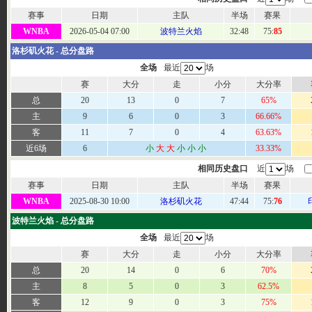
赛事
日期
主队
半场
赛果
WNBA
2026-05-04 07:00
波特兰火焰
32:
48
75:
85
洛杉矶火花 - 总分盘路
全场
最近
场
赛
大分
走
小分
大分率
总
20
13
0
7
65%
主
9
6
0
3
66.66%
客
11
7
0
4
63.63%
近6场
6
小
大
大
小
小
小
33.33%
相同历史盘口
近
场
赛事
日期
主队
半场
赛果
WNBA
2025-08-30 10:00
洛杉矶火花
47
:44
75:
76
波特兰火焰 - 总分盘路
全场
最近
场
赛
大分
走
小分
大分率
总
20
14
0
6
70%
主
8
5
0
3
62.5%
客
12
9
0
3
75%