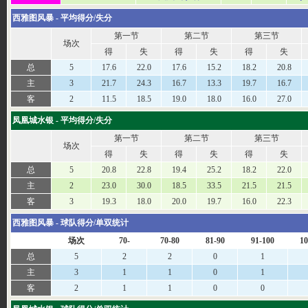
西雅图风暴 - 平均得分/失分
第一节
第二节
第三节
场次
得
失
得
失
得
失
总
5
17.6
22.0
17.6
15.2
18.2
20.8
主
3
21.7
24.3
16.7
13.3
19.7
16.7
客
2
11.5
18.5
19.0
18.0
16.0
27.0
凤凰城水银 - 平均得分/失分
第一节
第二节
第三节
场次
得
失
得
失
得
失
总
5
20.8
22.8
19.4
25.2
18.2
22.0
主
2
23.0
30.0
18.5
33.5
21.5
21.5
客
3
19.3
18.0
20.0
19.7
16.0
22.3
西雅图风暴 - 球队得分/单双统计
场次
70-
70-80
81-90
91-100
10
总
5
2
2
0
1
主
3
1
1
0
1
客
2
1
1
0
0