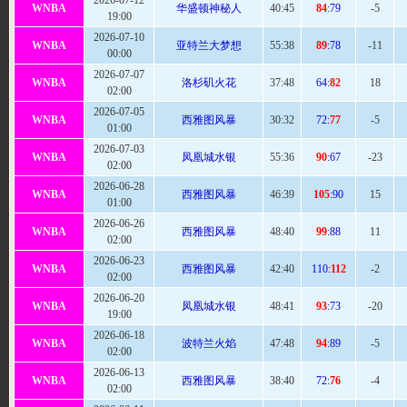
2026-07-12
WNBA
华盛顿神秘人
40:
45
84
:79
-5
19:00
2026-07-10
WNBA
亚特兰大梦想
55
:38
89
:78
-11
00:00
2026-07-07
WNBA
洛杉矶火花
37:
48
64:
82
18
02:00
2026-07-05
WNBA
西雅图风暴
30:
32
72:
77
-5
01:00
2026-07-03
WNBA
凤凰城水银
55
:36
90
:67
-23
02:00
2026-06-28
WNBA
西雅图风暴
46
:39
105
:90
15
01:00
2026-06-26
WNBA
西雅图风暴
48
:40
99
:88
11
02:00
2026-06-23
WNBA
西雅图风暴
42
:40
110:
112
-2
02:00
2026-06-20
WNBA
凤凰城水银
48
:41
93
:73
-20
19:00
2026-06-18
WNBA
波特兰火焰
47:
48
94
:89
-5
02:00
2026-06-13
WNBA
西雅图风暴
38:
40
72:
76
-4
02:00