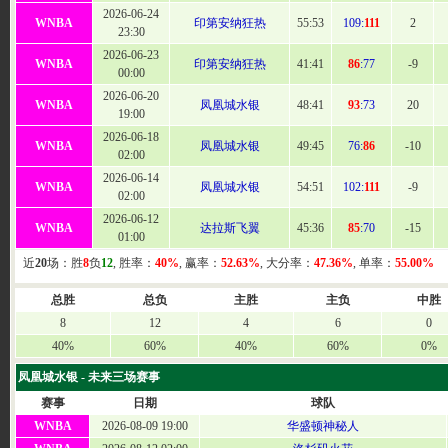
2026-06-24
WNBA
印第安纳狂热
55
:53
109:
111
2
23:30
2026-06-23
WNBA
印第安纳狂热
41:41
86
:77
-9
00:00
2026-06-20
WNBA
凤凰城水银
48
:41
93
:73
20
19:00
2026-06-18
WNBA
凤凰城水银
49
:45
76:
86
-10
02:00
2026-06-14
WNBA
凤凰城水银
54
:51
102:
111
-9
02:00
2026-06-12
WNBA
达拉斯飞翼
45
:36
85
:70
-15
01:00
近
20
场：胜
8
负
12
, 胜率：
40%
, 赢率：
52.63%
, 大分率：
47.36%
, 单率：
55.00%
总胜
总负
主胜
主负
中胜
8
12
4
6
0
40%
60%
40%
60%
0%
凤凰城水银 - 未来三场赛事
赛事
日期
球队
WNBA
2026-08-09 19:00
华盛顿神秘人