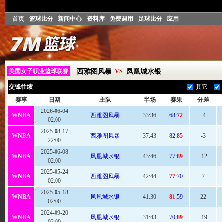
首页
篮球比分
新闻中心
资料库
免费调用
足球比分
应用
美国女子职业篮球联赛
西雅图风暴
VS
凤凰城水银
交锋往绩
其它
赛事
日期
主队
半场
赛果
分差
2026-06-04
WNBA
西雅图风暴
33:
36
68:
72
-4
02:00
2025-08-17
WNBA
西雅图风暴
37:
43
82:
85
-3
22:00
2025-06-08
WNBA
凤凰城水银
43:
46
77:
89
-12
02:00
2025-05-24
WNBA
西雅图风暴
42:
44
77
:70
7
02:00
2025-05-18
WNBA
凤凰城水银
41
:30
81
:59
22
02:00
2024-09-20
WNBA
凤凰城水银
31:
43
70:
89
-19
02:00