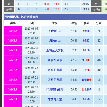
客
5
1
4
38.8
44.2
-5.4
20.0%
客
6
近6场
6
2
4
34.8
37.0
-2.2
33.3%
近6场
6
西雅图风暴 - 以往赛绩参考
赛事
日期
主队
半场
赛果
分差
2026-08-05
WNBA
纽约自由
47
:43
92
:86
-6
23:00
2026-08-03
WNBA
纽约自由
50
:43
95
:83
-12
23:00
2026-07-31
WNBA
亚特兰大梦想
47
:33
98
:89
-9
23:30
2026-07-29
WNBA
西雅图风暴
47:
58
95:
105
-10
01:30
2026-07-22
WNBA
西雅图风暴
45
:44
76:
86
-10
19:00
2026-07-21
WNBA
西雅图风暴
54
:53
102:
105
-3
02:00
2026-07-17
WNBA
印第安纳狂热
59
:56
110
:107
-3
23:30
2026-07-15
WNBA
芝加哥天空
56
:44
95
:90
-5
15:59