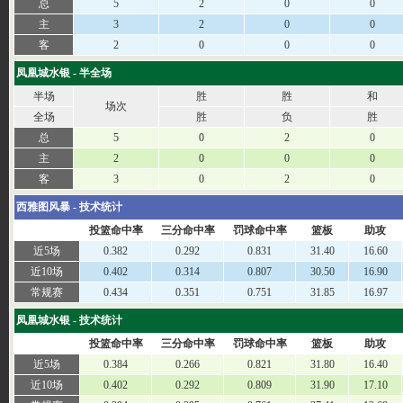
总
5
2
0
0
主
3
2
0
0
客
2
0
0
0
凤凰城水银 - 半全场
半场
胜
胜
和
场次
全场
胜
负
胜
总
5
0
2
0
主
2
0
0
0
客
3
0
2
0
西雅图风暴 - 技术统计
投篮命中率
三分命中率
罚球命中率
篮板
助攻
近5场
0.382
0.292
0.831
31.40
16.60
近10场
0.402
0.314
0.807
30.50
16.90
常规赛
0.434
0.351
0.751
31.85
16.97
凤凰城水银 - 技术统计
投篮命中率
三分命中率
罚球命中率
篮板
助攻
近5场
0.384
0.266
0.821
31.80
16.40
近10场
0.402
0.292
0.809
31.90
17.10