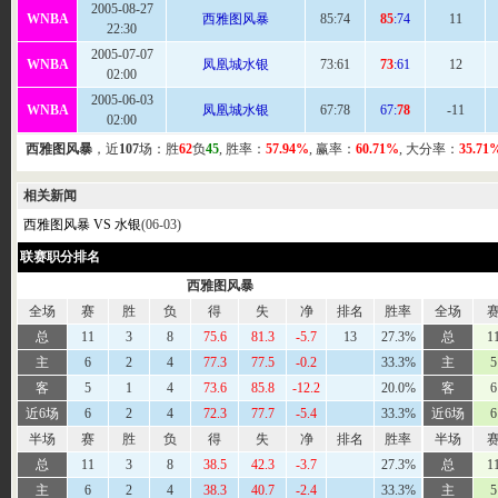
2005-08-27
WNBA
西雅图风暴
85
:74
85
:74
11
22:30
2005-07-07
WNBA
凤凰城水银
73
:61
73
:61
12
02:00
2005-06-03
WNBA
凤凰城水银
67:
78
67:
78
-11
02:00
西雅图风暴
，近
107
场：胜
62
负
45
, 胜率：
57.94%
, 赢率：
60.71%
, 大分率：
35.71
相关新闻
西雅图风暴 VS 水银
(06-03)
联赛职分排名
西雅图风暴
全场
赛
胜
负
得
失
净
排名
胜率
全场
总
11
3
8
75.6
81.3
-5.7
13
27.3%
总
1
主
6
2
4
77.3
77.5
-0.2
33.3%
主
5
客
5
1
4
73.6
85.8
-12.2
20.0%
客
6
近6场
6
2
4
72.3
77.7
-5.4
33.3%
近6场
6
半场
赛
胜
负
得
失
净
排名
胜率
半场
总
11
3
8
38.5
42.3
-3.7
27.3%
总
1
主
6
2
4
38.3
40.7
-2.4
33.3%
主
5