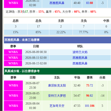
2026-06-11
WNBA
西雅图风暴
40:40
83:
88
-5
02:00
近
20
场：胜
3
负
17
, 胜率：
15%
, 赢率：
65%
, 大分率：
60%
, 单率：
60%
总胜
总负
主胜
主负
中胜
3
17
2
7
0
15%
85%
22.22%
77.77%
0%
西雅图风暴 - 未来三场赛事
赛事
日期
球队
WNBA
2026-08-09 00:30
波特兰火焰
WNBA
2026-08-11 02:00
西雅图风暴
WNBA
2026-08-15 02:00
西雅图风暴
凤凰城水银 - 以往赛绩参考
赛事
日期
主队
半场
赛果
分差
2026-08-07
WNBA
康涅狄克太阳
32:
40
75
:72
-3
23:30
2026-08-05
WNBA
亚特兰大梦想
54
:47
96
:82
-14
23:00
2026-08-04
WNBA
芝加哥天空
47:
55
101:
106
5
01:00