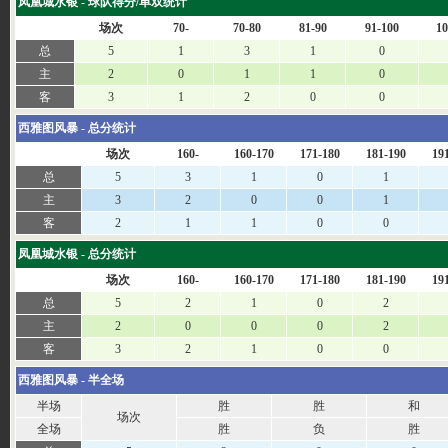
凤凰城水银 - 球队得分/单双统计
场次
70-
70-80
81-90
91-100
10
总
5
1
3
1
0
主
2
0
1
1
0
客
3
1
2
0
0
西雅图风暴 - 总分统计
场次
160-
160-170
171-180
181-190
19
总
5
3
1
0
1
主
3
2
0
0
1
客
2
1
1
0
0
凤凰城水银 - 总分统计
场次
160-
160-170
171-180
181-190
19
总
5
2
1
0
2
主
2
0
0
0
2
客
3
2
1
0
0
西雅图风暴 - 半全场
半场
胜
胜
和
场次
全场
胜
负
胜