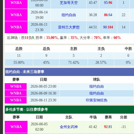
2026-06-18
WNBA
芝加哥天空
45:
47
95:
96
1
00:00
2026-06-14
WNBA
纽约自由
36
:28
86
:64
22
19:00
2026-06-11
WNBA
亚特兰大梦想
44:
51
90:
104
14
23:30
近
20
场：胜
11
负
9
, 胜率：
55.00%
, 赢率：
35%
, 大分率：
70%
, 单率：
60%
总胜
总负
主胜
主负
中胜
11
9
5
2
0
55.00%
45%
71.42%
28.57%
0%
纽约自由 - 未来三场赛事
赛事
日期
球队
WNBA
2026-08-05 23:00
纽约自由
WNBA
2026-08-09 16:30
纽约自由
WNBA
2026-08-11 23:30
印第安纳狂热
多伦多节奏 - 以往赛绩参考
赛事
日期
主队
半场
赛果
分差
2026-08-05
WNBA
金州女武神
41:
42
92
:81
-11
02:00