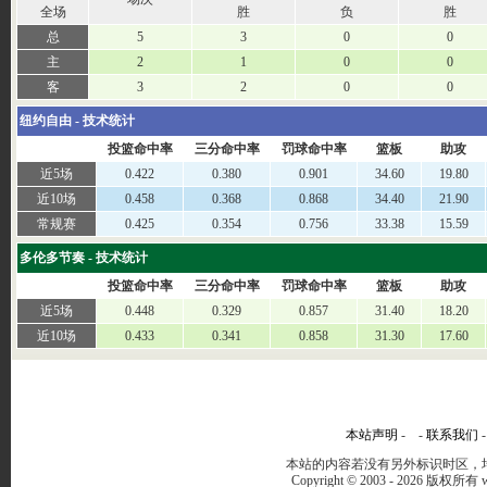
全场
胜
负
胜
总
5
3
0
0
主
2
1
0
0
客
3
2
0
0
纽约自由 - 技术统计
投篮命中率
三分命中率
罚球命中率
篮板
助攻
近5场
0.422
0.380
0.901
34.60
19.80
近10场
0.458
0.368
0.868
34.40
21.90
常规赛
0.425
0.354
0.756
33.38
15.59
多伦多节奏 - 技术统计
投篮命中率
三分命中率
罚球命中率
篮板
助攻
近5场
0.448
0.329
0.857
31.40
18.20
近10场
0.433
0.341
0.858
31.30
17.60
本站声明
- -
联系我们
本站的内容若没有另外标识时区，均
Copyright © 2003 -
2026 版权所有 ww