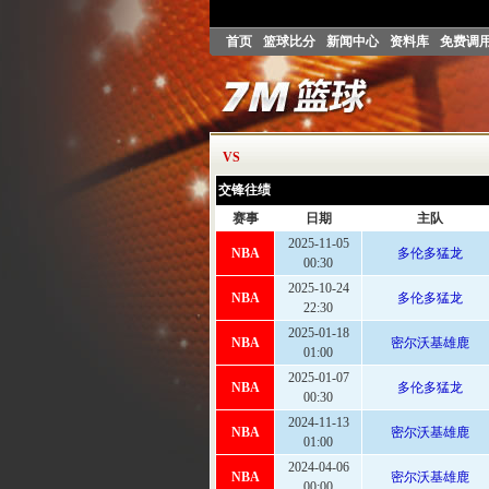
首页
篮球比分
新闻中心
资料库
免费调
美国男子职业篮球联赛
多伦多猛龙
VS
交锋往绩
赛事
日期
主队
2025-11-05
NBA
多伦多猛龙
00:30
2025-10-24
NBA
多伦多猛龙
22:30
2025-01-18
NBA
密尔沃基雄鹿
01:00
2025-01-07
NBA
多伦多猛龙
00:30
2024-11-13
NBA
密尔沃基雄鹿
01:00
2024-04-06
NBA
密尔沃基雄鹿