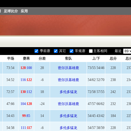
用
足球比分
应用
密尔沃基雄鹿
篮球情
季前赛
其它
常规赛
主客相同
最近
半场
赛果
分差
客队
上/下
总分
总
73
:54
128
:100
28
密尔沃基雄鹿
73/55 54/46
228
23
54
:52
116:
122
-6
密尔沃基雄鹿
54/62 52/70
238
23
72
:57
130
:112
18
多伦多猛龙
72/58 57/55
242
23
47:
66
104:
128
-24
密尔沃基雄鹿
47/57 66/62
232
23
54
:43
99
:85
14
多伦多猛龙
54/45 43/42
184
22
54:
58
111:
117
-6
多伦多猛龙
54/57 58/59
228
23