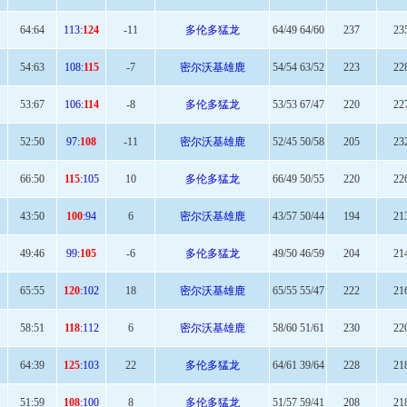
64:64
113:
124
-11
多伦多猛龙
64/49 64/60
237
23
54:
63
108:
115
-7
密尔沃基雄鹿
54/54 63/52
223
22
53:
67
106:
114
-8
多伦多猛龙
53/53 67/47
220
22
52
:50
97:
108
-11
密尔沃基雄鹿
52/45 50/58
205
23
66
:50
115
:105
10
多伦多猛龙
66/49 50/55
220
22
43:
50
100
:94
6
密尔沃基雄鹿
43/57 50/44
194
21
49
:46
99:
105
-6
多伦多猛龙
49/50 46/59
204
21
65
:55
120
:102
18
密尔沃基雄鹿
65/55 55/47
222
21
58
:51
118
:112
6
密尔沃基雄鹿
58/60 51/61
230
22
64
:39
125
:103
22
多伦多猛龙
64/61 39/64
228
21
51:
59
108
:100
8
多伦多猛龙
51/57 59/41
208
21