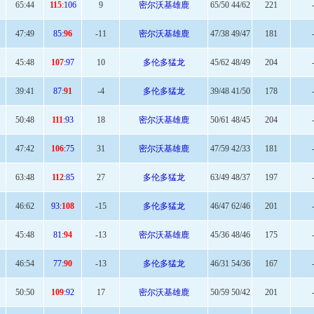
65
:44
115
:106
9
密尔沃基雄鹿
65/50 44/62
221
47:
49
85:
96
-11
密尔沃基雄鹿
47/38 49/47
181
45:
48
107
:97
10
多伦多猛龙
45/62 48/49
204
39:
41
87:
91
-4
多伦多猛龙
39/48 41/50
178
50
:48
111
:93
18
密尔沃基雄鹿
50/61 48/45
204
47
:42
106
:75
31
密尔沃基雄鹿
47/59 42/33
181
63
:48
112
:85
27
多伦多猛龙
63/49 48/37
197
46:
62
93:
108
-15
多伦多猛龙
46/47 62/46
201
45:
48
81:
94
-13
密尔沃基雄鹿
45/36 48/46
175
46:
54
77:
90
-13
多伦多猛龙
46/31 54/36
167
50:50
109
:92
17
密尔沃基雄鹿
50/59 50/42
201