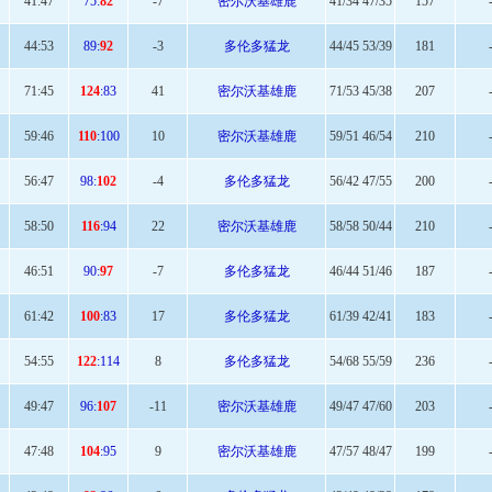
41:
47
75:
82
-7
密尔沃基雄鹿
41/34 47/35
157
44:
53
89:
92
-3
多伦多猛龙
44/45 53/39
181
71
:45
124
:83
41
密尔沃基雄鹿
71/53 45/38
207
59
:46
110
:100
10
密尔沃基雄鹿
59/51 46/54
210
56
:47
98:
102
-4
多伦多猛龙
56/42 47/55
200
58
:50
116
:94
22
密尔沃基雄鹿
58/58 50/44
210
46:
51
90:
97
-7
多伦多猛龙
46/44 51/46
187
61
:42
100
:83
17
多伦多猛龙
61/39 42/41
183
54:
55
122
:114
8
多伦多猛龙
54/68 55/59
236
49
:47
96:
107
-11
密尔沃基雄鹿
49/47 47/60
203
47:
48
104
:95
9
密尔沃基雄鹿
47/57 48/47
199