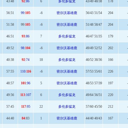
43:
48
92
:86
6
多伦多猛龙
43/49 48/38
178
56
:51
99:
105
-6
密尔沃基雄鹿
56/43 51/54
204
51:
58
99:
105
-6
密尔沃基雄鹿
51/48 58/47
204
46:
51
93
:86
7
多伦多猛龙
46/47 51/35
179
49:
52
98:
104
-6
密尔沃基雄鹿
49/49 52/52
202
40
:38
92
:74
18
多伦多猛龙
40/52 38/36
166
57
:55
110:
116
-6
密尔沃基雄鹿
57/53 55/61
226
48:
57
101
:96
5
密尔沃基雄鹿
48/53 57/39
197
49:
56
113
:107
6
多伦多猛龙
49/64 56/51
220
57
:45
117
:95
22
多伦多猛龙
57/60 45/50
212
44
:40
84
:83
1
密尔沃基雄鹿
44/40 40/43
167