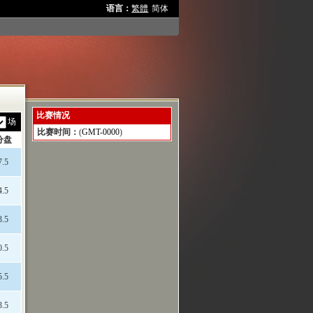
语言：
繁體
简体
报
比赛情况
场
比赛时间：
(
GMT-0000
)
分盘
2025-11-05 00:30:00
[object HTMLTableElement]
7.5
4.5
3.5
0.5
5.5
3.5