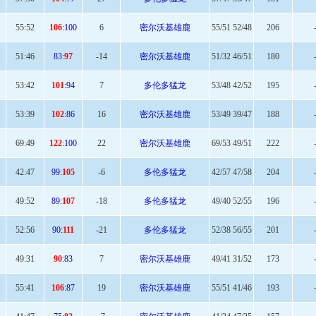
57
:30
104
:77
27
多伦多猛龙
57/47 30/47
181
55
:52
106
:100
6
密尔沃基雄鹿
55/51 52/48
206
51
:46
83:
97
-14
密尔沃基雄鹿
51/32 46/51
180
53
:42
101
:94
7
多伦多猛龙
53/48 42/52
195
53
:39
102
:86
16
密尔沃基雄鹿
53/49 39/47
188
69
:49
122
:100
22
密尔沃基雄鹿
69/53 49/51
222
42:
47
99:
105
-6
多伦多猛龙
42/57 47/58
204
49:
52
89:
107
-18
多伦多猛龙
49/40 52/55
196
52:
56
90:
111
-21
多伦多猛龙
52/38 56/55
201
49
:31
90
:83
7
密尔沃基雄鹿
49/41 31/52
173
55
:41
106
:87
19
密尔沃基雄鹿
55/51 41/46
193