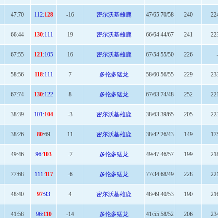
47:
70
112:
128
-16
密尔沃基雄鹿
47/65 70/58
240
22
66
:44
130
:111
19
密尔沃基雄鹿
66/64 44/67
241
22
67
:55
121
:105
16
密尔沃基雄鹿
67/54 55/50
226
58
:56
118
:111
7
多伦多猛龙
58/60 56/55
229
23
67:
74
130
:122
8
多伦多猛龙
67/63 74/48
252
22
38:
39
101:
104
-3
密尔沃基雄鹿
38/63 39/65
205
22
38
:26
80
:69
11
密尔沃基雄鹿
38/42 26/43
149
17
49
:46
96:
103
-7
多伦多猛龙
49/47 46/57
199
21
77
:68
111:
117
-6
多伦多猛龙
77/34 68/49
228
22
48
:40
97
:93
4
密尔沃基雄鹿
48/49 40/53
190
21
41:
58
96:
110
-14
多伦多猛龙
41/55 58/52
206
23