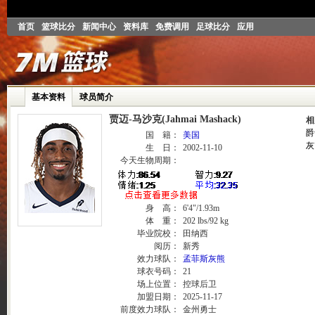
首页
篮球比分
新闻中心
资料库
免费调用
足球比分
应用
基本资料
球员简介
贾迈-马沙克(Jahmai Mashack)
相
爵
国 籍：
美国
灰
生 日：
2002-11-10
今天生物周期：
身 高：
6'4"/1.93m
体 重：
202 lbs/92 kg
毕业院校：
田纳西
阅历：
新秀
效力球队：
孟菲斯灰熊
球衣号码：
21
场上位置：
控球后卫
加盟日期：
2025-11-17
前度效力球队：
金州勇士