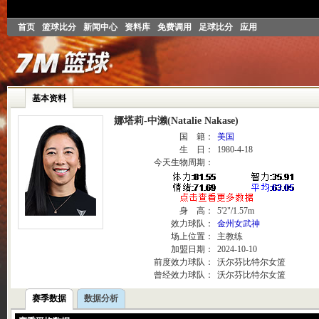
首页
篮球比分
新闻中心
资料库
免费调用
足球比分
应用
基本资料
娜塔莉-中濑(Natalie Nakase)
国 籍：
美国
生 日：
1980-4-18
今天生物周期：
身 高：
5'2"/1.57m
效力球队：
金州女武神
场上位置：
主教练
加盟日期：
2024-10-10
前度效力球队：
沃尔芬比特尔女篮
曾经效力球队：
沃尔芬比特尔女篮
赛季数据
数据分析