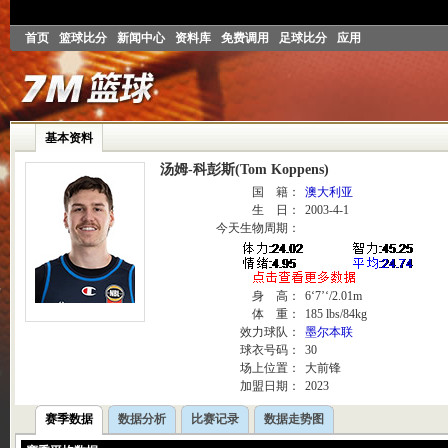
首页
篮球比分
新闻中心
资料库
免费调用
足球比分
应用
基本资料
汤姆-科彭斯(Tom Koppens)
国 籍：
澳大利亚
生 日：
2003-4-1
今天生物周期：
身 高：
6‘7’‘/2.01m
体 重：
185 lbs/84kg
效力球队：
墨尔本联
球衣号码：
30
场上位置：
大前锋
加盟日期：
2023
赛季数据
数据分析
比赛记录
数据走势图