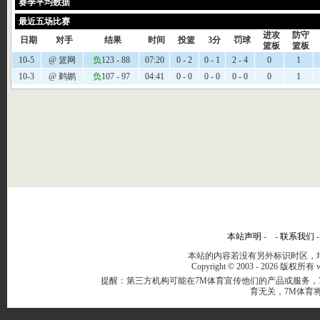
赛季平均数据
最近五场比赛
进攻
防守
日期
对手
结果
时间
投篮
3分
罚球
篮板
篮板
10-5
@ 篮网
负
123 - 88
07:20
0 - 2
0 - 1
2 - 4
0
1
10-3
@ 鹈鹕
负
107 - 97
04:41
0 - 0
0 - 0
0 - 0
0
1
本站声明
- -
联系我们
本站的内容若没有另外标识时区，均
Copyright © 2003 -
2026 版权所有 ww
提醒：第三方机构可能在7M体育宣传他们的产品或服务，
育无关，7M体育