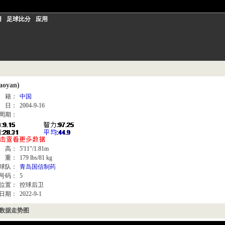
用
足球比分
应用
oyan)
 籍：
中国
 日：
2004-9-16
周期：
 高：
5'11"/1.81m
 重：
179 lbs/81 kg
球队：
青岛国信制药
号码：
5
位置：
控球后卫
日期：
2022-9-1
数据走势图