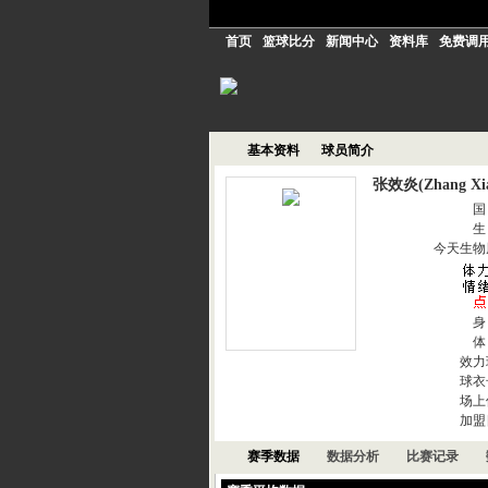
首页
篮球比分
新闻中心
资料库
免费调
基本资料
球员简介
张效炎(Zhang Xia
国
生
今天生物
身
体
效力
球衣
场上
加盟
赛季数据
数据分析
比赛记录