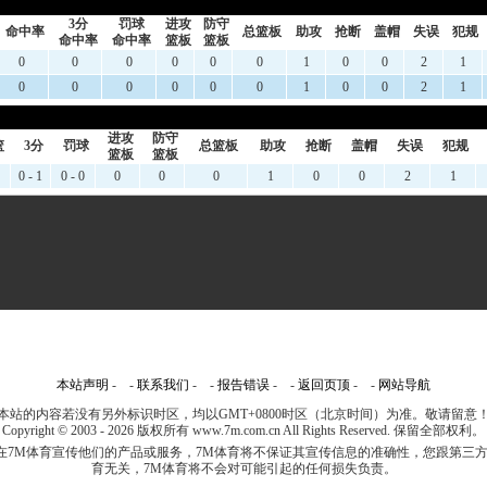
3分
罚球
进攻
防守
命中率
总篮板
助攻
抢断
盖帽
失误
犯规
命中率
命中率
篮板
篮板
0
0
0
0
0
0
1
0
0
2
1
0
0
0
0
0
0
1
0
0
2
1
进攻
防守
篮
3分
罚球
总篮板
助攻
抢断
盖帽
失误
犯规
篮板
篮板
0 - 1
0 - 0
0
0
0
1
0
0
2
1
本站声明
- -
联系我们
- -
报告错误
- -
返回页顶
- -
网站导航
本站的内容若没有另外标识时区，均以GMT+0800时区（北京时间）为准。敬请留意
Copyright © 2003 -
2026 版权所有 www.7m.com.cn All Rights Reserved. 保留全部权利。
在7M体育宣传他们的产品或服务，7M体育将不保证其宣传信息的准确性，您跟第三方
育无关，7M体育将不会对可能引起的任何损失负责。