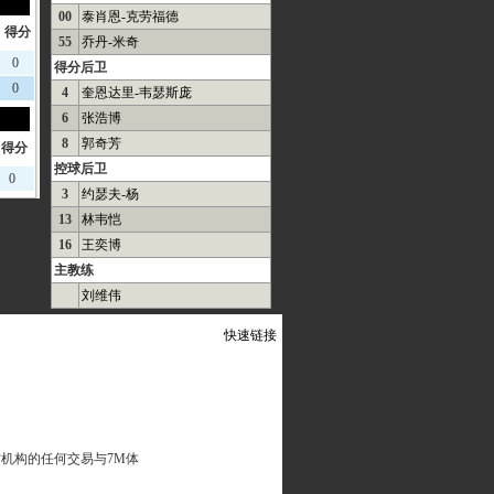
00
泰肖恩-克劳福德
得分
55
乔丹-米奇
0
得分后卫
0
4
奎恩达里-韦瑟斯庞
6
张浩博
8
郭奇芳
得分
控球后卫
0
3
约瑟夫-杨
13
林韦恺
16
王奕博
主教练
刘维伟
快速链接
！
机构的任何交易与7M体