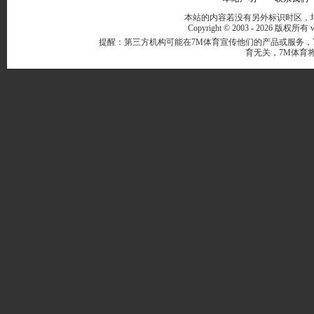
本站的内容若没有另外标识时区，均
Copyright © 2003 -
2026 版权所有 ww
提醒：第三方机构可能在7M体育宣传他们的产品或服务，
育无关，7M体育