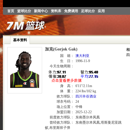
首页
篮球比分
新闻中心
资料库
免费调用
足球比分
应用
基本资料
加克(Gorjok Gak)
相
四
国 籍：
澳大利亚
生 日：
1996-11-9
今天生物周期：
身 高：
6'11''/2.11m
体 重：
224 lbs/102 kg
效力球队：
四川丰谷酒业
球衣号码：
24
场上位置：
中锋
加盟日期：
2025-12-22
前度效力球队：
东南墨尔本凤凰
曾经效力球队：
东南墨尔本凤凰,塔斯曼尼亚跳
蚁,布里斯班子弹