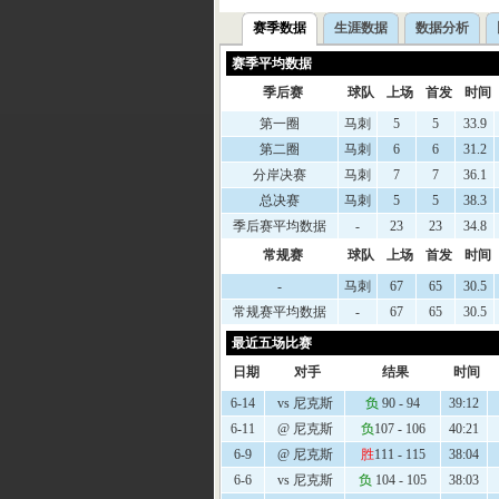
赛季数据
生涯数据
数据分析
赛季平均数据
季后赛
球队
上场
首发
时间
第一圈
马刺
5
5
33.9
第二圈
马刺
6
6
31.2
分岸决赛
马刺
7
7
36.1
总决赛
马刺
5
5
38.3
季后赛平均数据
-
23
23
34.8
常规赛
球队
上场
首发
时间
-
马刺
67
65
30.5
常规赛平均数据
-
67
65
30.5
最近五场比赛
日期
对手
结果
时间
6-14
vs 尼克斯
负
90 - 94
39:12
6-11
@ 尼克斯
负
107 - 106
40:21
6-9
@ 尼克斯
胜
111 - 115
38:04
6-6
vs 尼克斯
负
104 - 105
38:03