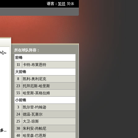
语言：
繁體
简体
所在球队阵容：
心»
前锋
11
卡特-布莱恩特
大前锋
8
凯利-奥利尼克
23
托拜厄斯-哈里斯
55
哈里斯-英格拉姆
小前锋
3
凯尔登-约翰逊
24
德温-瓦塞尔
25
大卫-琼斯
30
朱利安-尚帕尼
...
40
哈里森-巴恩斯