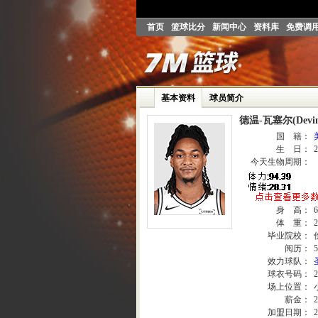
首页
篮球比分
新闻中心
资料库
免费调
基本资料
球员简介
德温-瓦塞尔(Devin V
国 籍：
生 日：
2
今天生物周期：
身 高：
6
体 重：
2
毕业院校：
阅历：
效力球队：
球衣号码：
2
场上位置：
薪金：
加盟日期：
2