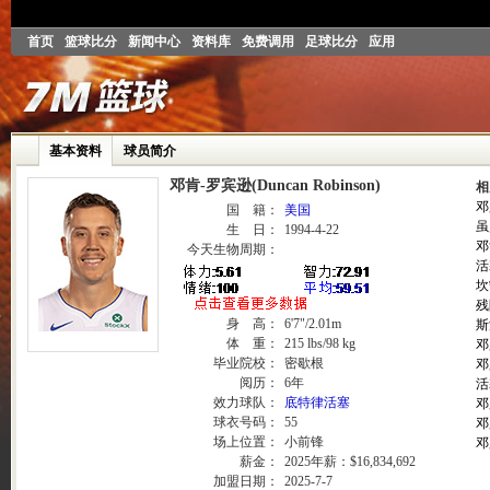
首页
篮球比分
新闻中心
资料库
免费调用
足球比分
应用
基本资料
球员简介
邓肯-罗宾逊(Duncan Robinson)
相
邓
国 籍：
美国
虽
生 日：
1994-4-22
邓
今天生物周期：
活
坎
残
身 高：
6'7"/2.01m
斯
体 重：
215 lbs/98 kg
邓
毕业院校：
密歇根
邓
阅历：
6年
活
效力球队：
底特律活塞
邓
球衣号码：
55
邓
场上位置：
小前锋
邓
薪金：
2025年薪：$16,834,692
加盟日期：
2025-7-7