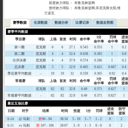
前度效力球队：
布鲁克林篮网
曾经效力球队：
布鲁克林篮网,菲尼克斯太阳,维
兰诺瓦
赛季数据
生涯数据
数据分析
比赛记录
数据走势图
赛季平均数据
3分
罚球
进
季后赛
球队
上场
首发
时间
命中率
命中率
命中率
篮
第一圈
尼克斯
6
6
27.1
0.545
0.353
1
0.2
第二圈
尼克斯
4
4
32.4
0.638
0.385
1
0.8
分岸决赛
尼克斯
4
4
37.9
0.574
0.286
1
0.2
总决赛
尼克斯
5
5
32.9
0.465
0.421
0.667
0.4
季后赛平均数据
-
19
19
32
0.559
0.365
0.92
0.4
3分
罚球
进
常规赛
球队
上场
首发
时间
命中率
命中率
命中率
篮
-
尼克斯
82
82
32.8
0.49
0.371
0.827
1
常规赛平均数据
-
82
82
32.8
0.49
0.371
0.827
1
最近五场比赛
进攻
防守
日期
对手
结果
时间
投篮
3分
罚球
篮板
篮板
6-14
@ 马刺
胜
90 - 94
38:34
5 - 10
3 - 7
1 - 2
0
2
6-11
vs 马刺
胜
107 - 106
28:07
3 - 9
1 - 3
0 - 0
0
2