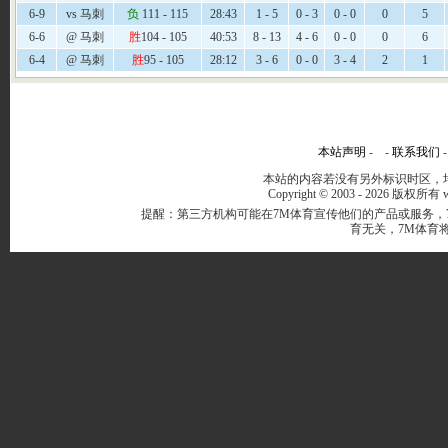
6-9
vs 马刺
负
111 - 115
28:43
1 - 5
0 - 3
0 - 0
0
5
6-6
@ 马刺
胜
104 - 105
40:53
8 - 13
4 - 6
0 - 0
0
6
6-4
@ 马刺
胜
95 - 105
28:12
3 - 6
0 - 0
3 - 4
2
1
本站声明
- -
联系我们
本站的内容若没有另外标识时区，均
Copyright © 2003 -
2026 版权所有 ww
提醒：第三方机构可能在7M体育宣传他们的产品或服务，
育无关，7M体育