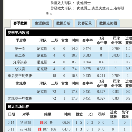
前度效力球队：
犹他爵士
曾经效力球队：
犹他爵士,克里夫兰骑士,洛杉矶
湖人
赛季数据
生涯数据
数据分析
比赛记录
数据走势图
赛季平均数据
3分
罚球
进
季后赛
球队
上场
首发
时间
命中率
命中率
命中率
篮
第一圈
尼克斯
6
0
14.6
0.474
0
0.769
1.5
第二圈
尼克斯
4
0
10.7
0.583
0
0.833
1.5
分岸决赛
尼克斯
4
0
8.7
0.364
0.4
0
0.2
总决赛
尼克斯
4
0
7.4
0.375
0.333
0
0.5
季后赛平均数据
-
18
0
10.8
0.455
0.211
0.789
1
3分
罚球
进
常规赛
球队
上场
首发
时间
命中率
命中率
命中率
篮
-
尼克斯
72
1
17.8
0.451
0.327
0.83
0.9
常规赛平均数据
-
72
1
17.8
0.451
0.327
0.83
0.9
最近五场比赛
进攻
防守
日期
对手
结果
时间
投篮
3分
罚球
篮板
篮板
6-14
@ 马刺
胜
90 - 94
06:07
1 - 5
0 - 2
0 - 0
1
0
6-11
vs 马刺
胜
107 - 106
04:40
1 - 3
0 - 1
0 - 0
0
1