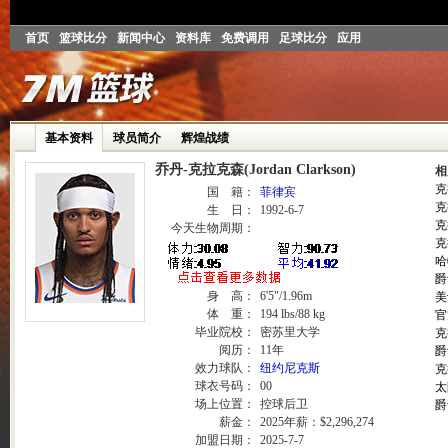
首页
篮球比分
新闻中心
资料库
免费调用
足球比分
应用
基本资料
球员简介
辉煌战绩
乔丹-克拉克森(Jordan Clarkson)
相
克
国 籍：
菲律宾
克
生 日：
1992-6-7
克
今天生物周期：
克
哈
爵
身 高：
6'5"/1.96m
美
体 重：
194 lbs/88 kg
官
毕业院校：
密苏里大学
克
阅历：
11年
爵
效力球队：
纽约尼克斯
克
球衣号码：
00
太
场上位置：
控球后卫
爵
薪金：
2025年薪：$2,296,274
加盟日期：
2025-7-7