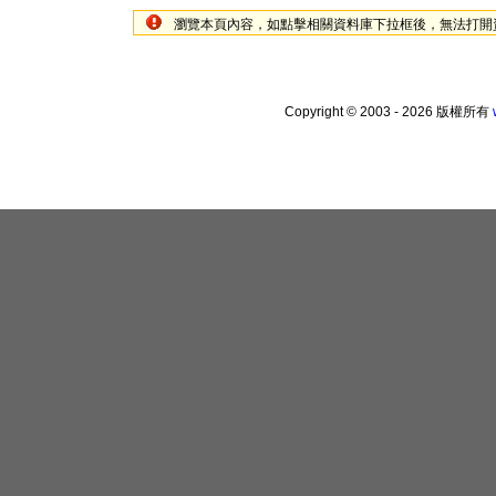
瀏覽本頁內容，如點擊相關資料庫下拉框後，無法打開
Copyright © 2003 - 2026 版權所有