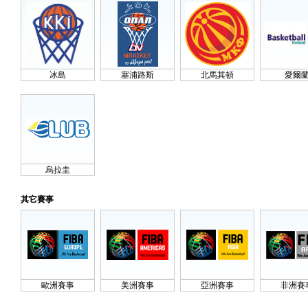
冰島
塞浦路斯
北馬其頓
愛爾
烏拉圭
其它賽事
歐洲賽事
美洲賽事
亞洲賽事
非洲賽