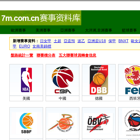
首頁
即時比分
完場
賽程
新聞中心
資料庫
免費調用
籃球比分
歐洲賽事
美洲賽事
亞洲賽事
大洋洲,非洲賽事
籃球賽事
新增賽事資料：
日女甲
土超
亞盃預
波乙
亞洲盃U18
保甲
BNXT
歐女
甲
EURO
女南美錦標
盤路統計一覽
聯賽積分表
五大聯賽球員轉會信息
美國
中國
德國
西班