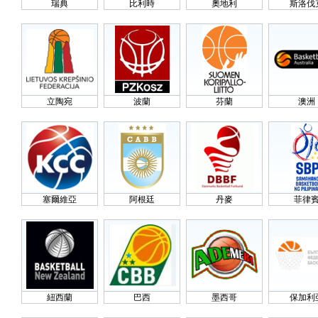
瑞典
比利時
奧地利
斯洛伐
立陶宛
波蘭
芬蘭
澳洲
塞爾維亞
阿根廷
丹麥
菲律
紐西蘭
巴西
墨西哥
保加利