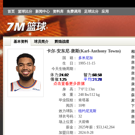
首页
篮球比分
新闻中心
资料库
免费调用
足球比分
应用
基本资料
球员简介
辉煌战绩
卡尔-安东尼-唐斯(Karl-Anthony Towns)
相
唐
国 籍：
多米尼加
唐
生 日：
1995-11-15
唐
今天生物周期：
唐
唐
康
身 高：
7‘0"/2.13m
唐
体 重：
248 lbs/112 kg
森
毕业院校：
肯塔基
麦
阅历：
10年
下
效力球队：
纽约尼克斯
唐
球衣号码：
32
唐
场上位置：
大前锋
唐
薪金：
2025年薪：$53,142,264
加盟日期：
2024-9-28