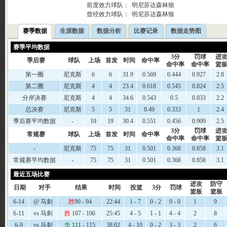
前度效力球队：
明尼苏达森林狼
曾经效力球队：
明尼苏达森林狼
赛季数据
生涯数据
数据分析
比赛记录
数据走势图
赛季平均数据
3分
罚球
进
季后赛
球队
上场
首发
时间
命中率
命中率
命中率
篮
第一圈
尼克斯
6
6
31.9
0.569
0.444
0.927
2.8
第二圈
尼克斯
4
4
23.4
0.618
0.545
0.824
2.5
分岸决赛
尼克斯
4
4
34.6
0.543
0.5
0.833
2.2
总决赛
尼克斯
5
5
31
0.49
0.333
1
2.4
季后赛平均数据
-
19
19
30.4
0.551
0.456
0.909
2.5
3分
罚球
进
常规赛
球队
上场
首发
时间
命中率
命中率
命中率
篮
-
尼克斯
75
75
31
0.501
0.368
0.858
3.1
常规赛平均数据
-
75
75
31
0.501
0.368
0.858
3.1
最近五场比赛
进攻
防守
日期
对手
结果
时间
投篮
3分
罚球
篮板
篮板
6-14
@ 马刺
胜
90 - 94
22:44
1 - 7
0 - 2
0 - 0
1
9
6-11
vs 马刺
胜
107 - 106
25:45
4 - 5
1 - 1
4 - 4
2
8
6-9
vs 马刺
负
111 - 115
38:02
4 - 10
0 - 2
3 - 3
2
6