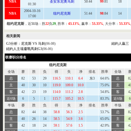
NBA
圣安东尼奥马刺
50
:44
99
:81
18
01:30
2004-10-16
NBA
纽约尼克斯
51
:44
98
:84
14
17:00
纽约尼克斯
，近
51
场：胜
22
负
29
, 胜率：
43.13%
, 赢率：
53.33%
, 大分率：
53.33%
相关新闻
G3分析：尼克斯 VS 马刺
(06-08)
紐約人贏三
紐約人主場鏖戰馬刺G3
(06-06)
联赛职分排名
纽约尼克斯
全场
赛
胜
负
得
失
净
排名
胜率
全场
总
82
53
29
116.5
110.1
6.4
东3
64.6%
总
8
主
40
30
10
119.0
109.0
10.0
75.0%
主
4
客
42
23
19
114.0
111.2
2.8
54.8%
客
4
近6场
6
5
1
115.7
105.2
10.5
83.3%
近6场
6
半场
赛
胜
负
得
失
净
排名
胜率
半场
总
82
44
38
58.8
56.3
2.5
53.7%
总
8
主
40
26
14
58.5
54.9
3.6
65.0%
主
4
客
42
18
24
59.1
57.6
1.5
42.9%
客
4