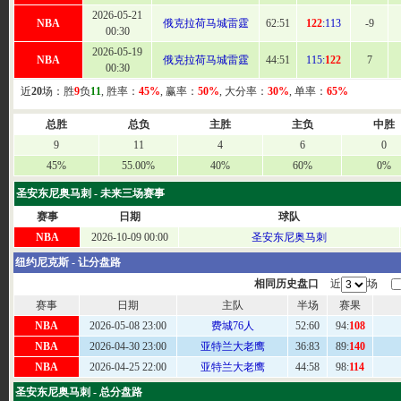
2026-05-21
NBA
俄克拉荷马城雷霆
62
:51
122
:113
-9
00:30
2026-05-19
NBA
俄克拉荷马城雷霆
44:
51
115:
122
7
00:30
近
20
场：胜
9
负
11
, 胜率：
45%
, 赢率：
50%
, 大分率：
30%
, 单率：
65%
总胜
总负
主胜
主负
中胜
9
11
4
6
0
45%
55.00%
40%
60%
0%
圣安东尼奥马刺 - 未来三场赛事
赛事
日期
球队
NBA
2026-10-09 00:00
圣安东尼奥马刺
纽约尼克斯 - 让分盘路
相同历史盘口
近
场
赛事
日期
主队
半场
赛果
NBA
2026-05-08 23:00
费城76人
52:
60
94:
108
NBA
2026-04-30 23:00
亚特兰大老鹰
36:
83
89:
140
NBA
2026-04-25 22:00
亚特兰大老鹰
44:
58
98:
114
圣安东尼奥马刺 - 总分盘路