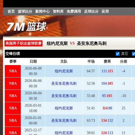
首页
篮球比分
新闻中心
资料库
免费调用
足球比分
应用
美国男子职业篮球联赛
纽约尼克斯
VS
圣安东尼奥马刺
交锋往绩
其它
赛事
日期
主队
半场
赛果
分差
2026-06-09
NBA
纽约尼克斯
64
:57
111:
115
-4
00:30
2026-06-06
NBA
圣安东尼奥马刺
52:
56
104:
105
-1
00:30
2026-06-04
NBA
圣安东尼奥马刺
55
:48
95:
105
-10
00:30
2026-03-01
NBA
纽约尼克斯
51
:41
114
:89
25
18:00
2026-01-01
NBA
圣安东尼奥马刺
63:
73
134
:132
2
00:00
2025-12-17
NBA
纽约尼克斯
59:
61
124
:113
11