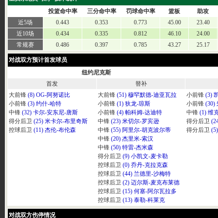
投篮命中率
三分命中率
罚球命中率
篮板
助攻
近5场
0.443
0.353
0.773
45.00
23.40
近10场
0.434
0.335
0.812
46.10
24.00
常规赛
0.486
0.397
0.785
43.27
25.17
对战双方预计首发球员
纽约尼克斯
首发
替补
大前锋
(8) OG-阿努诺比
大前锋
(51) 穆罕默德-迪亚瓦拉
小前锋
(3)
小前锋
(3) 约什-哈特
小前锋
(1) 狄龙-琼斯
小前锋
(30
中锋
(32) 卡尔-安东尼-唐斯
小前锋
(4) 帕科姆-达迪特
中锋
(1) 
得分后卫
(25) 米卡尔-布里奇斯
中锋
(23) 米切尔-罗宾逊
得分后卫
(
控球后卫
(11) 杰伦-布伦森
中锋
(55) 阿里尔-胡克波尔蒂
得分后卫
(
中锋
(20) 杰里米-索汉
中锋
(50) 特雷-杰米森
得分后卫
(9) 小凯文-麦卡勒
控球后卫
(0) 乔丹-克拉克森
控球后卫
(44) 兰德里-沙梅特
控球后卫
(2) 迈尔斯-麦克布莱德
控球后卫
(15) 何塞-阿尔瓦拉多
控球后卫
(13) 泰勒-科莱克
对战双方伤停情况