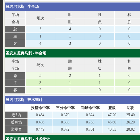
纽约尼克斯 - 半全场
半场
胜
胜
和
场次
全场
胜
负
胜
总
5
4
0
0
主
1
1
0
0
客
4
3
0
0
圣安东尼奥马刺 - 半全场
半场
胜
胜
和
场次
全场
胜
负
胜
总
5
2
1
0
主
3
1
1
0
客
2
1
0
0
纽约尼克斯 - 技术统计
投篮命中率
三分命中率
罚球命中率
篮板
助攻
近5场
0.464
0.379
0.824
47.20
25.40
近10场
0.486
0.383
0.763
45.60
26.20
常规赛
0.449
0.372
0.761
40.33
20.02
圣安东尼奥马刺 - 技术统计