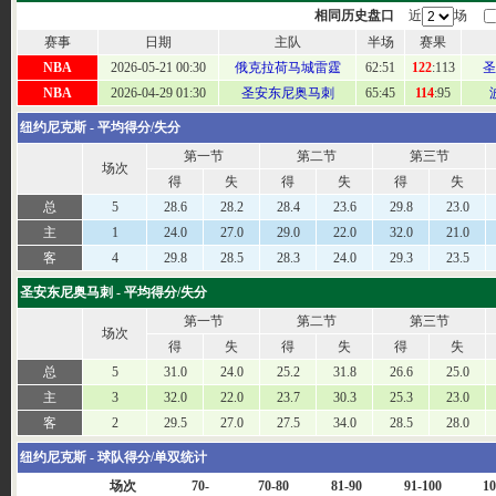
相同历史盘口
近
场
赛事
日期
主队
半场
赛果
NBA
2026-05-21 00:30
俄克拉荷马城雷霆
62
:51
122
:113
圣
NBA
2026-04-29 01:30
圣安东尼奥马刺
65
:45
114
:95
纽约尼克斯 - 平均得分/失分
第一节
第二节
第三节
场次
得
失
得
失
得
失
总
5
28.6
28.2
28.4
23.6
29.8
23.0
主
1
24.0
27.0
29.0
22.0
32.0
21.0
客
4
29.8
28.5
28.3
24.0
29.3
23.5
圣安东尼奥马刺 - 平均得分/失分
第一节
第二节
第三节
场次
得
失
得
失
得
失
总
5
31.0
24.0
25.2
31.8
26.6
25.0
主
3
32.0
22.0
23.7
30.3
25.3
23.0
客
2
29.5
27.0
27.5
34.0
28.5
28.0
纽约尼克斯 - 球队得分/单双统计
场次
70-
70-80
81-90
91-100
10