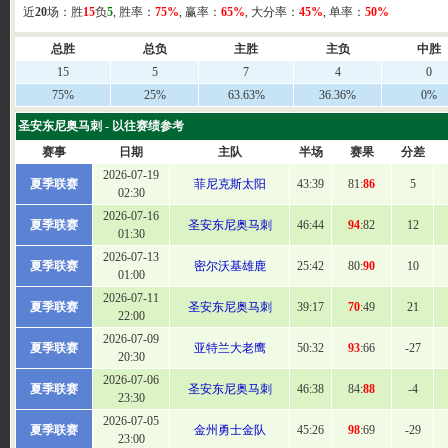
近
20
场：胜
15
负
5
, 胜率：
75%
, 赢率：
65%
, 大分率：
45%
, 单率：
50%
总胜
总负
主胜
主负
中胜
15
5
7
4
0
75%
25%
63.63%
36.36%
0%
圣安东尼奥马刺 - 以往赛绩参考
赛事
日期
主队
半场
赛果
分差
2026-07-19
夏季联赛
菲尼克斯太阳
43
:39
81:
86
5
02:30
2026-07-16
夏季联赛
圣安东尼奥马刺
46
:44
94
:82
12
01:30
2026-07-13
夏季联赛
密尔沃基雄鹿
25:
42
80:
90
10
01:00
2026-07-11
夏季联赛
圣安东尼奥马刺
39
:17
70
:49
21
22:00
2026-07-09
夏季联赛
亚特兰大老鹰
50
:32
93
:66
-27
20:30
2026-07-06
夏季联赛
圣安东尼奥马刺
46
:38
84:
88
-4
23:30
2026-07-05
夏季联赛
金州勇士金队
45
:26
98
:69
-29
23:00