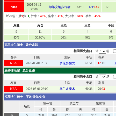
2026-04-12
NBA
印第安纳步行者
63:
81
121:
133
12
22:00
近
20
场：胜
9
负
11
, 胜率：
45%
, 赢率：
35%
, 大分率：
60%
, 单率：
45%
总胜
总负
主胜
主负
中胜
9
11
6
4
0
45%
55.00%
60%
40%
0%
克里夫兰骑士 - 让分盘路
相同历史盘口
近
场
赛事
日期
主队
半场
赛果
NBA
2026-05-01 23:30
多伦多猛龙
61
:51
112
:110
底特律活塞 - 总分盘路
相同历史盘口
近
场
赛事
日期
主队
半场
赛果
NBA
2026-05-01 23:00
奥兰多魔术
60
:38
79:
93
克里夫兰骑士 - 平均得分/失分
第一节
第二节
第三节
场次
得
失
得
失
得
失
总
5
23.8
29.0
27.6
26.4
30.2
24.6