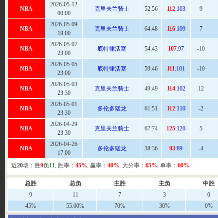
2026-05-12
NBA
克里夫兰骑士
52:
56
112
:103
9
00:00
2026-05-09
NBA
克里夫兰骑士
64
:48
116
:109
7
19:00
2026-05-07
NBA
底特律活塞
54
:43
107
:97
-10
23:00
2026-05-05
NBA
底特律活塞
59
:46
111
:101
-10
23:00
2026-05-03
NBA
克里夫兰骑士
49:49
114
:102
12
23:30
2026-05-01
NBA
多伦多猛龙
61
:51
112
:110
-2
23:30
2026-04-29
NBA
克里夫兰骑士
67:
74
125
:120
5
23:30
2026-04-26
NBA
多伦多猛龙
38
:36
93
:89
-4
17:00
近
20
场：胜
9
负
11
, 胜率：
45%
, 赢率：
40%
, 大分率：
65%
, 单率：
60%
总胜
总负
主胜
主负
中胜
9
11
7
3
0
45%
55.00%
70%
30%
0%