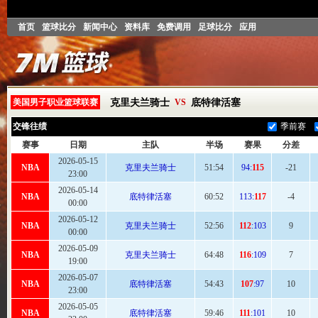
首页
篮球比分
新闻中心
资料库
免费调用
足球比分
应用
美国男子职业篮球联赛
克里夫兰骑士
VS
底特律活塞
交锋往绩
季前赛
赛事
日期
主队
半场
赛果
分差
2026-05-15
NBA
克里夫兰骑士
51:
54
94:
115
-21
23:00
2026-05-14
NBA
底特律活塞
60
:52
113:
117
-4
00:00
2026-05-12
NBA
克里夫兰骑士
52:
56
112
:103
9
00:00
2026-05-09
NBA
克里夫兰骑士
64
:48
116
:109
7
19:00
2026-05-07
NBA
底特律活塞
54
:43
107
:97
10
23:00
2026-05-05
NBA
底特律活塞
59
:46
111
:101
10