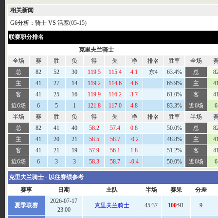
相关新闻
G6分析：骑士 VS 活塞
(05-15)
联赛职分排名
克里夫兰骑士
全场
赛
胜
负
得
失
净
排名
胜率
全场
总
82
52
30
119.5
115.4
4.1
东4
63.4%
总
8
主
41
27
14
119.2
114.6
4.6
65.9%
主
4
客
41
25
16
119.9
116.2
3.7
61.0%
客
4
近6场
6
5
1
121.8
117.0
4.8
83.3%
近6场
6
半场
赛
胜
负
得
失
净
排名
胜率
半场
总
82
41
40
58.2
57.4
0.8
50.0%
总
8
主
41
20
21
58.5
58.7
-0.2
48.8%
主
4
客
41
21
19
57.9
56.1
1.8
51.2%
客
4
近6场
6
3
3
58.3
58.7
-0.4
50.0%
近6场
6
克里夫兰骑士 - 以往赛绩参考
赛事
日期
主队
半场
赛果
分差
2026-07-17
夏季联赛
克里夫兰骑士
45
:37
100
:91
9
23:00