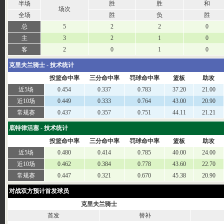
半场
胜
胜
和
场次
全场
胜
负
胜
总
5
2
2
0
主
3
2
1
0
客
2
0
1
0
克里夫兰骑士 - 技术统计
投篮命中率
三分命中率
罚球命中率
篮板
助攻
近5场
0.454
0.337
0.783
37.20
21.00
近10场
0.449
0.333
0.764
43.00
20.90
常规赛
0.437
0.357
0.751
44.11
21.21
底特律活塞 - 技术统计
投篮命中率
三分命中率
罚球命中率
篮板
助攻
近5场
0.480
0.414
0.785
40.00
24.00
近10场
0.462
0.384
0.778
43.60
22.70
常规赛
0.447
0.321
0.670
45.38
20.90
对战双方预计首发球员
克里夫兰骑士
首发
替补