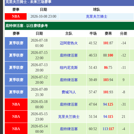
克里夫兰骑士 - 未来三场赛事
赛事
日期
球队
NBA
2026-10-08 23:00
克里夫兰骑士
底特律活塞 - 以往赛绩参考
赛事
日期
主队
半场
赛果
分差
2026-07-18
夏季联赛
迈阿密热火
41:
52
101
:87
-14
01:00
2026-07-15
夏季联赛
底特律活塞
46:
53
88:
100
-12
22:00
2026-07-13
夏季联赛
纽约尼克斯
51
:43
86
:75
-11
20:00
2026-07-12
夏季联赛
底特律活塞
59
:49
103
:94
9
20:00
2026-07-09
夏季联赛
费城76人
57
:47
101
:93
-8
21:30
2026-05-18
NBA
底特律活塞
47:
64
94:
125
-31
00:00
2026-05-15
NBA
克里夫兰骑士
51:
54
94:
115
21
23:00
2026-05-14
NBA
底特律活塞
60
:52
113:
117
-4
00:00