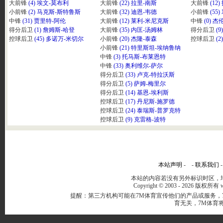
大前锋
(4) 埃文-莫布利
大前锋
(22) 拉里-南斯
大前锋
(12
小前锋
(2) 马克斯-斯特鲁斯
大前锋
(32) 迪恩-韦德
小前锋
(55
中锋
(31) 贾里特-阿伦
大前锋
(12) 莱利-米尼克斯
中锋
(0) 
得分后卫
(1) 詹姆斯-哈登
大前锋
(35) 内匡-汤姆林
得分后卫
(
控球后卫
(45) 多诺万-米切尔
小前锋
(20) 杰隆-泰森
控球后卫
(
小前锋
(21) 特里斯坦-埃纳鲁纳
中锋
(3) 托马斯-布莱恩特
中锋
(33) 奥利维尔-萨尔
得分后卫
(33) 卢克-特拉沃斯
得分后卫
(5) 萨姆-梅里尔
得分后卫
(14) 基恩-埃利斯
控球后卫
(17) 丹尼斯-施罗德
控球后卫
(24) 泰瑞斯-普罗克特
控球后卫
(9) 克雷格-波特
本站声明
- -
联系我们
本站的内容若没有另外标识时区，均
Copyright © 2003 -
2026 版权所有 ww
提醒：第三方机构可能在7M体育宣传他们的产品或服务，
育无关，7M体育