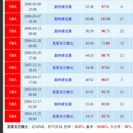
2006-05-09
NBA
底特律活塞
52
:36
97
:91
6
23:00
2006-05-07
NBA
底特律活塞
69
:48
113
:86
27
19:30
2006-04-13
NBA
底特律活塞
56
:29
96
:73
23
00:00
2006-02-28
NBA
克里夫兰骑士
42:
44
72:
84
-12
00:00
2006-02-26
NBA
底特律活塞
44
:33
90
:78
12
17:00
2005-12-31
NBA
克里夫兰骑士
54
:40
97
:84
13
18:45
2005-04-17
NBA
底特律活塞
40:
52
90
:87
3
17:00
2005-03-23
NBA
克里夫兰骑士
45:
47
91
:76
15
00:00
2004-12-17
NBA
底特律活塞
31:
41
81
:69
12
01:00
2004-11-25
NBA
克里夫兰骑士
54
:37
92
:76
16
00:00
克里夫兰骑士
，近
125
场：胜
71
负
54
, 胜率：
56.8%
, 赢率：
56.66%
, 大分率：
30%