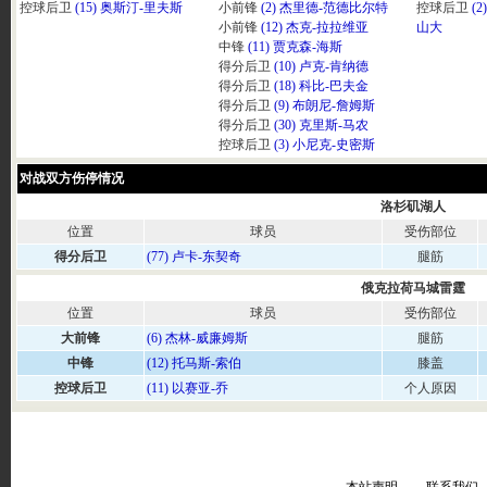
控球后卫
(15) 奥斯汀-里夫斯
小前锋
(2) 杰里德-范德比尔特
控球后卫
(
小前锋
(12) 杰克-拉拉维亚
山大
中锋
(11) 贾克森-海斯
得分后卫
(10) 卢克-肯纳德
得分后卫
(18) 科比-巴夫金
得分后卫
(9) 布朗尼-詹姆斯
得分后卫
(30) 克里斯-马农
控球后卫
(3) 小尼克-史密斯
对战双方伤停情况
洛杉矶湖人
位置
球员
受伤部位
得分后卫
(77) 卢卡-东契奇
腿筋
俄克拉荷马城雷霆
位置
球员
受伤部位
大前锋
(6) 杰林-威廉姆斯
腿筋
中锋
(12) 托马斯-索伯
膝盖
控球后卫
(11) 以赛亚-乔
个人原因