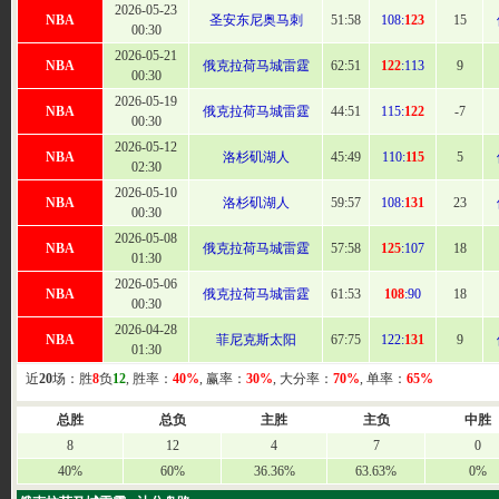
2026-05-23
NBA
圣安东尼奥马刺
51:
58
108:
123
15
00:30
2026-05-21
NBA
俄克拉荷马城雷霆
62
:51
122
:113
9
00:30
2026-05-19
NBA
俄克拉荷马城雷霆
44:
51
115:
122
-7
00:30
2026-05-12
NBA
洛杉矶湖人
45:
49
110:
115
5
02:30
2026-05-10
NBA
洛杉矶湖人
59
:57
108:
131
23
00:30
2026-05-08
NBA
俄克拉荷马城雷霆
57:
58
125
:107
18
01:30
2026-05-06
NBA
俄克拉荷马城雷霆
61
:53
108
:90
18
00:30
2026-04-28
NBA
菲尼克斯太阳
67:
75
122:
131
9
01:30
近
20
场：胜
8
负
12
, 胜率：
40%
, 赢率：
30%
, 大分率：
70%
, 单率：
65%
总胜
总负
主胜
主负
中胜
8
12
4
7
0
40%
60%
36.36%
63.63%
0%