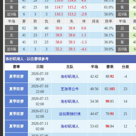
主
41
28
13
118.0
114.0
4.0
68.3%
主
4
客
41
25
16
114.7
115.2
-0.5
61.0%
客
4
近6场
6
3
3
110.3
113.2
-2.9
50.0%
近6场
6
半场
赛
胜
负
得
失
净
排名
胜率
半场
总
82
38
40
59.0
58.9
0.0
46.3%
总
8
主
41
23
17
59.9
58.6
1.3
56.1%
主
4
客
41
15
23
58.0
59.3
-1.3
36.6%
客
4
近6场
6
3
3
55.2
59.3
-4.1
50.0%
近6场
6
洛杉矶湖人 - 以往赛绩参考
赛事
日期
主队
半场
赛果
分差
2026-07-19
夏季联赛
洛杉矶湖人
42:42
88:
92
-4
00:30
2026-07-16
夏季联赛
芝加哥公牛
40:
56
82:
105
23
22:00
2026-07-15
夏季联赛
洛杉矶湖人
54
:38
99
:85
14
02:00
2026-07-12
夏季联赛
达拉斯独行侠
44:
47
70:
91
21
02:00
2026-07-11
夏季联赛
洛杉矶湖人
53
:43
96
:84
12
02:00