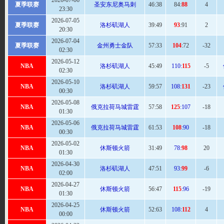
2026-07-06
夏季联赛
圣安东尼奥马刺
46
:38
84:
88
4
23:30
2026-07-05
夏季联赛
洛杉矶湖人
39:
49
93
:91
2
20:30
2026-07-04
夏季联赛
金州勇士金队
57
:33
104
:72
-32
02:30
2026-05-12
NBA
洛杉矶湖人
45:
49
110:
115
-5
02:30
2026-05-10
NBA
洛杉矶湖人
59
:57
108:
131
-23
00:30
2026-05-08
NBA
俄克拉荷马城雷霆
57:
58
125
:107
-18
01:30
2026-05-06
NBA
俄克拉荷马城雷霆
61
:53
108
:90
-18
00:30
2026-05-02
NBA
休斯顿火箭
31:
49
78:
98
20
01:30
2026-04-30
NBA
洛杉矶湖人
47:
51
93:
99
-6
02:00
2026-04-27
NBA
休斯顿火箭
56
:47
115
:96
-19
01:30
2026-04-25
NBA
休斯顿火箭
52:
63
108:
112
4
00:00