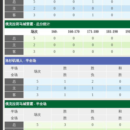
总
5
0
0
1
0
主
2
0
0
0
0
客
3
0
0
1
0
俄克拉荷马城雷霆 - 总分统计
场次
160-
160-170
171-180
181-190
19
总
5
0
0
0
0
主
2
0
0
0
0
客
3
0
0
0
0
洛杉矶湖人 - 半全场
半场
胜
胜
和
场次
全场
胜
负
胜
总
5
1
2
0
主
2
0
1
0
客
3
1
1
0
俄克拉荷马城雷霆 - 半全场
半场
胜
胜
和
场次
全场
胜
负
胜
总
5
3
0
0