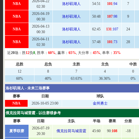
2026-04-22
NBA
洛杉矶湖人
54
:51
101
:94
7
02:30
2026-04-19
NBA
洛杉矶湖人
50
:48
107
:98
9
00:30
2026-04-13
NBA
洛杉矶湖人
62
:45
131
:107
24
00:30
2026-04-11
NBA
洛杉矶湖人
57
:48
101
:73
28
02:30
近
20
场：胜
12
负
8
, 胜率：
60%
, 赢率：
65%
, 大分率：
45%
, 单率：
35%
总胜
总负
主胜
主负
中胜
12
8
7
4
0
60%
40%
63.63%
36.36%
0%
洛杉矶湖人 - 未来三场赛事
赛事
日期
球队
NBA
2026-10-05 23:00
金州勇士
俄克拉荷马城雷霆 - 以往赛绩参考
赛事
日期
主队
半场
赛果
分差
2026-07-19
夏季联赛
俄克拉荷马城雷霆
45:
60
90:
108
-18
20:30