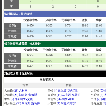
主
2
1
0
0
客
3
2
0
0
洛杉矶湖人 - 技术统计
投篮命中率
三分命中率
罚球命中率
篮板
助攻
近5场
0.456
0.393
0.764
39.80
23.60
近10场
0.472
0.385
0.762
39.40
23.80
常规赛
0.450
0.381
0.757
41.04
24.46
俄克拉荷马城雷霆 - 技术统计
投篮命中率
三分命中率
罚球命中率
篮板
助攻
近5场
0.534
0.426
0.843
38.40
26.40
近10场
0.492
0.377
0.823
41.10
26.40
常规赛
0.471
0.361
0.806
44.73
21.89
对战双方预计首发球员
洛杉矶湖人
首发
替补
大前锋
(28) 八村塁
前锋
(4) 道尔顿-克内克特
大前锋
(5
小前锋
(23) 勒布朗-詹姆斯
大前锋
(14) 马克西-克莱伯
小前锋
(8)
中锋
(5) 德安德鲁-艾顿
大前锋
(26) 德鲁-蒂米
中锋
(7) 
得分后卫
(36) 马库斯-斯马特
大前锋
(1) 阿杜-蒂耶罗
得分后卫
(