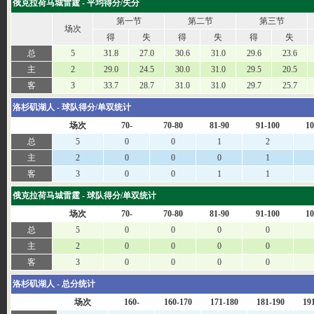
俄克拉荷马城雷霆 - 平均得分/失分
第一节
第二节
第三节
场次
得
失
得
失
得
失
总
5
31.8
27.0
30.6
31.0
29.6
23.6
主
2
29.0
24.5
30.0
31.0
29.5
20.5
客
3
33.7
28.7
31.0
31.0
29.7
25.7
洛杉矶湖人 - 球队得分/单双统计
场次
70-
70-80
81-90
91-100
10
总
5
0
0
1
2
主
2
0
0
0
1
客
3
0
0
1
1
俄克拉荷马城雷霆 - 球队得分/单双统计
场次
70-
70-80
81-90
91-100
10
总
5
0
0
0
0
主
2
0
0
0
0
客
3
0
0
0
0
洛杉矶湖人 - 总分统计
场次
160-
160-170
171-180
181-190
19