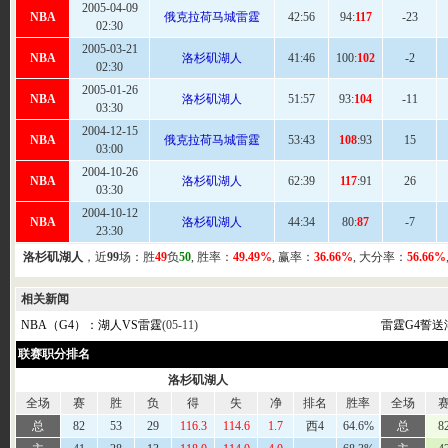
2005-04-09
NBA
俄克拉荷马城雷霆
42:
56
94:
117
-23
02:30
2005-03-21
NBA
洛杉矶湖人
41:
46
100:
102
-2
02:30
2005-01-26
NBA
洛杉矶湖人
51:
57
93:
104
-11
03:30
2004-12-15
NBA
俄克拉荷马城雷霆
53
:43
108
:93
15
03:00
2004-10-26
NBA
洛杉矶湖人
62
:39
117
:91
26
03:30
2004-10-12
NBA
洛杉矶湖人
44
:34
80:
87
-7
23:30
洛杉矶湖人
，近
99
场：胜
49
负
50
, 胜率：
49.49%
, 赢率：
36.66%
, 大分率：
56.66%
相关新闻
NBA（G4）：湖人VS雷霆
(05-11)
雷霆G4誓送
联赛职分排名
洛杉矶湖人
全场
赛
胜
负
得
失
净
排名
胜率
全场
总
82
53
29
116.3
114.6
1.7
西4
64.6%
总
8