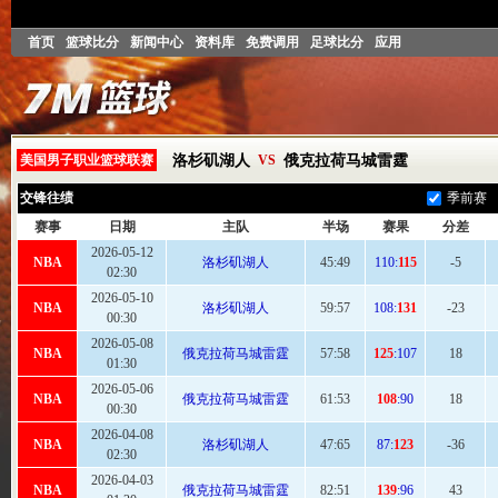
首页
篮球比分
新闻中心
资料库
免费调用
足球比分
应用
美国男子职业篮球联赛
洛杉矶湖人
VS
俄克拉荷马城雷霆
交锋往绩
季前赛
赛事
日期
主队
半场
赛果
分差
2026-05-12
NBA
洛杉矶湖人
45:
49
110:
115
-5
02:30
2026-05-10
NBA
洛杉矶湖人
59
:57
108:
131
-23
00:30
2026-05-08
NBA
俄克拉荷马城雷霆
57:
58
125
:107
18
01:30
2026-05-06
NBA
俄克拉荷马城雷霆
61
:53
108
:90
18
00:30
2026-04-08
NBA
洛杉矶湖人
47:
65
87:
123
-36
02:30
2026-04-03
NBA
俄克拉荷马城雷霆
82
:51
139
:96
43