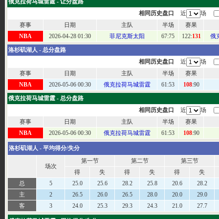
俄克拉荷马城雷霆 - 让分盘路
相同历史盘口
近
场
赛事
日期
主队
半场
赛果
NBA
2026-04-28 01:30
菲尼克斯太阳
67:
75
122:
131
俄
洛杉矶湖人 - 总分盘路
相同历史盘口
近
场
赛事
日期
主队
半场
赛果
NBA
2026-05-06 00:30
俄克拉荷马城雷霆
61
:53
108
:90
俄克拉荷马城雷霆 - 总分盘路
相同历史盘口
近
场
赛事
日期
主队
半场
赛果
NBA
2026-05-06 00:30
俄克拉荷马城雷霆
61
:53
108
:90
洛杉矶湖人 - 平均得分/失分
第一节
第二节
第三节
场次
得
失
得
失
得
失
总
5
25.0
25.6
28.2
25.8
20.6
28.2
主
2
26.5
26.0
26.5
28.0
20.0
29.0
客
3
24.0
25.3
29.3
24.3
21.0
27.7