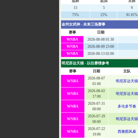
总胜
总负
主胜
15
5
9
75%
25%
81.81%
金州女武神 - 未来三场赛事
赛事
日期
WNBA
2026-08-08 01:30
WNBA
2026-08-09 23:00
WNBA
2026-08-13 02:00
明尼苏达天猫 - 以往赛绩参考
赛事
日期
主队
2026-08-07
WNBA
明尼苏达天猫
01:00
2026-08-02
WNBA
明尼苏达天猫
17:00
2026-07-31
WNBA
多伦多节奏
00:00
2026-07-29
WNBA
明尼苏达天猫
00:00
2026-07-22
WNBA
西雅图风暴
19:00