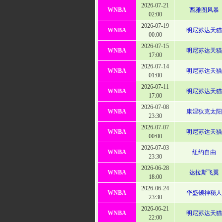
2026-07-21
WNBA
西雅图风暴
02:00
2026-07-19
WNBA
明尼苏达天猫
00:00
2026-07-15
WNBA
明尼苏达天猫
17:00
2026-07-14
WNBA
明尼苏达天猫
01:00
2026-07-11
WNBA
明尼苏达天猫
17:00
2026-07-08
WNBA
康涅狄克太阳
23:30
2026-07-07
WNBA
明尼苏达天猫
00:00
2026-07-03
WNBA
纽约自由
23:30
2026-06-28
WNBA
达拉斯飞翼
18:00
2026-06-24
WNBA
华盛顿神秘人
23:30
2026-06-21
WNBA
明尼苏达天猫
22:00