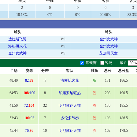
主负
中胜
中负
客胜
客负
2
0
0
6
3
18.18%
0%
0%
66.66%
33.33
球队
球队
达拉斯飞翼
VS
金州女武神
洛杉矶火花
VS
金州女武神
金州女武神
VS
芝加哥天空
常规赛
客场
最近
半场
赛果
分差
客队
胜负
总分
总分盘
48
:40
82:
89
-7
洛杉矶火花
负
171
186.5
64
:53
108
:100
8
印第安纳狂热
胜
208
190.5
41:
50
72:
104
32
明尼苏达天猫
胜
176
185.5
53
:43
100
:93
7
多伦多节奏
胜
193
186.5
45
:44
76:
86
10
明尼苏达天猫
胜
162
178.5