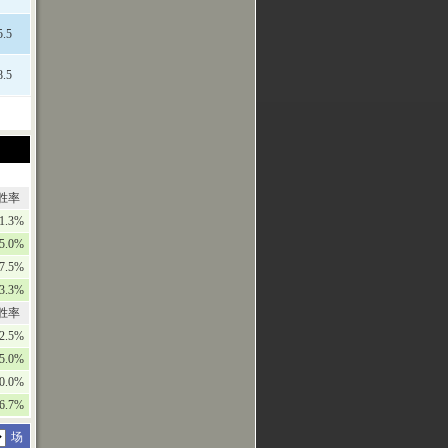
5.5
8.5
胜率
1.3%
5.0%
7.5%
3.3%
胜率
2.5%
5.0%
0.0%
6.7%
场