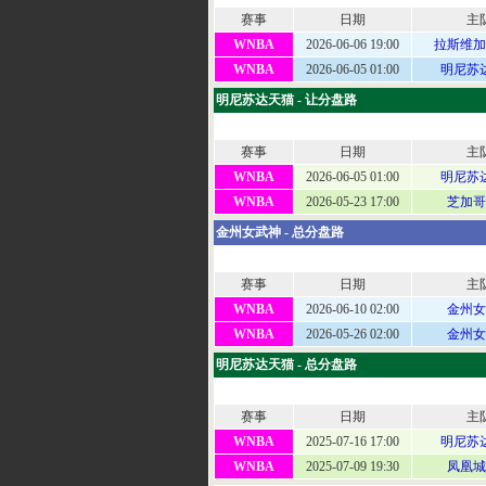
赛事
日期
主
WNBA
2026-06-06 19:00
拉斯维加
WNBA
2026-06-05 01:00
明尼苏
明尼苏达天猫 - 让分盘路
赛事
日期
主
WNBA
2026-06-05 01:00
明尼苏
WNBA
2026-05-23 17:00
芝加哥
金州女武神 - 总分盘路
赛事
日期
主
WNBA
2026-06-10 02:00
金州女
WNBA
2026-05-26 02:00
金州女
明尼苏达天猫 - 总分盘路
赛事
日期
主
WNBA
2025-07-16 17:00
明尼苏
WNBA
2025-07-09 19:30
凤凰城