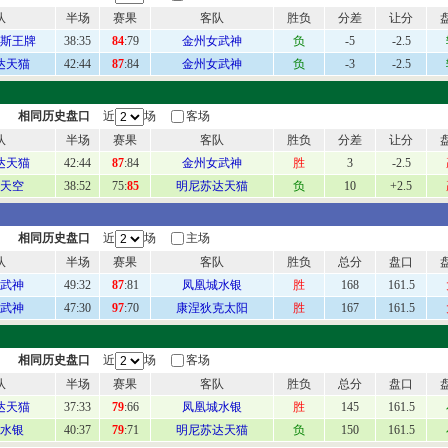
队
半场
赛果
客队
胜负
分差
让分
斯王牌
38
:35
84
:79
金州女武神
负
-5
-2.5
达天猫
42:
44
87
:84
金州女武神
负
-3
-2.5
相同历史盘口
近
场
客场
队
半场
赛果
客队
胜负
分差
让分
达天猫
42:
44
87
:84
金州女武神
胜
3
-2.5
天空
38:
52
75:
85
明尼苏达天猫
负
10
+2.5
相同历史盘口
近
场
主场
队
半场
赛果
客队
胜负
总分
盘口
武神
49
:32
87
:81
凤凰城水银
胜
168
161.5
武神
47
:30
97
:70
康涅狄克太阳
胜
167
161.5
相同历史盘口
近
场
客场
队
半场
赛果
客队
胜负
总分
盘口
达天猫
37
:33
79
:66
凤凰城水银
胜
145
161.5
水银
40
:37
79
:71
明尼苏达天猫
负
150
161.5