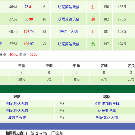
46
:41
75:
81
6
明尼苏达天猫
胜
156
165.5
37:
52
83:
99
16
明尼苏达天猫
胜
182
173.5
60
:40
107
:74
33
波特兰火焰
胜
181
168.5
牌
57
:51
100
:97
-3
明尼苏达天猫
负
197
174.5
大分率：
65%
, 单率：
50%
主负
中胜
中负
客胜
客负
3
0
0
8
2
30%
0%
0%
80%
20%
球队
球队
明尼苏达天猫
VS
拉斯维加斯王牌
明尼苏达天猫
VS
达拉斯飞翼
波特兰火焰
VS
明尼苏达天猫
相同历史盘口
近
场
主场