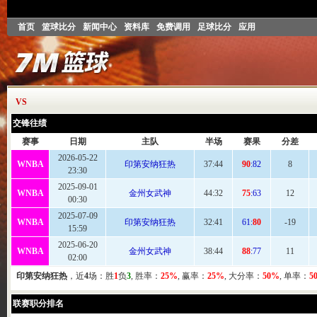
首页
篮球比分
新闻中心
资料库
免费调用
足球比分
应用
VS
交锋往绩
赛事
日期
主队
半场
赛果
分差
2026-05-22
WNBA
印第安纳狂热
37:
44
90
:82
8
23:30
2025-09-01
WNBA
金州女武神
44
:32
75
:63
12
00:30
2025-07-09
WNBA
印第安纳狂热
32:
41
61:
80
-19
15:59
2025-06-20
WNBA
金州女武神
38:
44
88
:77
11
02:00
印第安纳狂热
，近
4
场：胜
1
负
3
, 胜率：
25%
, 赢率：
25%
, 大分率：
50%
, 单率：
5
联赛职分排名