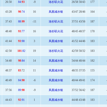
26:
50
84:
93
-9
洛杉矶火花
26/58 50/43
177
43
:28
90
:74
16
凤凰城水银
43/47 28/46
164
37:
43
88:
99
-11
洛杉矶火花
37/51 43/56
187
48
:40
93
:77
16
洛杉矶火花
48/45 40/37
170
41:
44
93
:90
3
凤凰城水银
41/52 44/46
183
42:
50
101
:82
19
洛杉矶火花
42/59 50/32
183
54
:40
98
:84
14
凤凰城水银
54/44 40/44
182
48
:37
83
:72
11
凤凰城水银
48/35 37/35
155
40:
49
84:
90
-6
凤凰城水银
40/44 49/41
174
37:
56
89:
98
-9
凤凰城水银
37/52 56/42
187
44
:43
92
:91
1
凤凰城水银
44/48 43/48
183