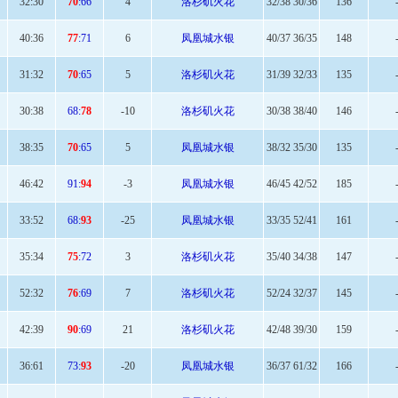
32
:30
70
:66
4
洛杉矶火花
32/38 30/36
136
40
:36
77
:71
6
凤凰城水银
40/37 36/35
148
31:
32
70
:65
5
洛杉矶火花
31/39 32/33
135
30:
38
68:
78
-10
洛杉矶火花
30/38 38/40
146
38
:35
70
:65
5
凤凰城水银
38/32 35/30
135
46
:42
91:
94
-3
凤凰城水银
46/45 42/52
185
33:
52
68:
93
-25
凤凰城水银
33/35 52/41
161
35
:34
75
:72
3
洛杉矶火花
35/40 34/38
147
52
:32
76
:69
7
洛杉矶火花
52/24 32/37
145
42
:39
90
:69
21
洛杉矶火花
42/48 39/30
159
36:
61
73:
93
-20
凤凰城水银
36/37 61/32
166