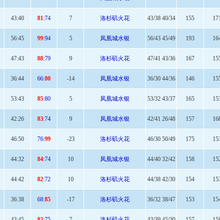
43
:40
81
:74
7
洛杉矶火花
43/38 40/34
155
17
56
:45
99
:94
5
凤凰城水银
56/43 45/49
193
16
47
:43
88
:79
9
洛杉矶火花
47/41 43/36
167
15
36:
44
66:
80
-14
凤凰城水银
36/30 44/36
146
15
53
:43
85
:80
5
凤凰城水银
53/32 43/37
165
15
42
:26
83
:74
9
凤凰城水银
42/41 26/48
157
16
46:
50
76:
99
-23
洛杉矶火花
46/30 50/49
175
15
44
:32
84
:74
10
凤凰城水银
44/40 32/42
158
15
44
:42
82
:72
10
洛杉矶火花
44/38 42/30
154
15
36:
38
68:
85
-17
洛杉矶火花
36/32 38/47
153
15
43:
45
82
:75
7
洛杉矶火花
43/39 45/30
157
15