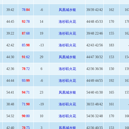
39:
42
78:
84
-6
凤凰城水银
39/39 42/42
162
16
44:
45
92
:78
14
洛杉矶火花
44/48 45/33
170
17
39
:22
87
:68
19
洛杉矶火花
39/48 22/46
155
16
42:42
85:
98
-13
洛杉矶火花
42/43 42/56
183
44
:30
91
:62
29
凤凰城水银
44/47 30/32
153
15
42
:36
78
:72
6
洛杉矶火花
42/36 36/36
150
15
44:44
93:
99
-6
洛杉矶火花
44/49 44/55
192
16
54
:41
94
:71
23
凤凰城水银
54/40 41/30
165
15
38:
48
71:
90
-19
洛杉矶火花
38/33 48/42
161
54
:32
90
:80
10
洛杉矶火花
54/36 32/48
170
16
42
:40
78
:75
3
凤凰城水银
42/36 40/35
153
16