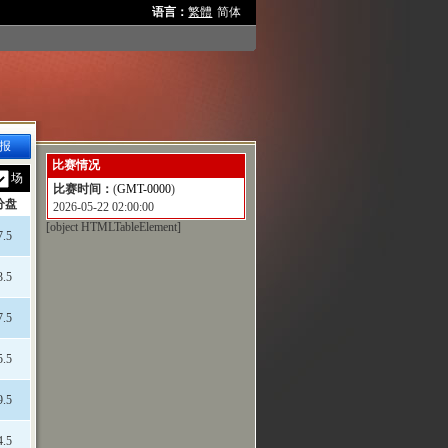
语言：
繁體
简体
报
比赛情况
场
比赛时间：
(
GMT-0000
)
分盘
2026-05-22 02:00:00
[object HTMLTableElement]
7.5
3.5
7.5
5.5
9.5
4.5