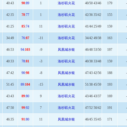
40:
43
90
:89
1
洛杉矶火花
40/50 43/46
179
42
:35
78
:77
1
洛杉矶火花
42/36 35/42
155
41
:25
85
:74
11
洛杉矶火花
41/44 25/49
159
34:
49
76:
87
-11
洛杉矶火花
34/42 49/38
163
46:
53
94:
103
-9
凤凰城水银
46/48 53/50
197
40
:33
78:
81
-3
洛杉矶火花
40/38 33/48
159
47
:42
90:
98
-8
凤凰城水银
47/43 42/56
188
51
:45
89:
104
-15
凤凰城水银
51/38 45/59
193
43:43
89
:80
9
洛杉矶火花
43/46 43/37
169
47:
50
99
:92
7
洛杉矶火花
47/52 50/42
191
46
:35
91
:80
11
凤凰城水银
46/45 35/45
171