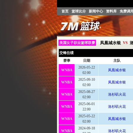
首页
篮球比分
新闻中心
资料库
免费调
美国女子职业篮球联赛
凤凰城水银
VS
交锋往绩
赛事
日期
主队
2026-05-22
WNBA
凤凰城水银
02:00
2025-09-10
WNBA
凤凰城水银
02:00
2025-08-27
WNBA
洛杉矶火花
02:00
2025-06-01
WNBA
洛杉矶火花
22:00
2025-05-22
WNBA
凤凰城水银
02:00
2024-09-18
WNBA
洛杉矶火花