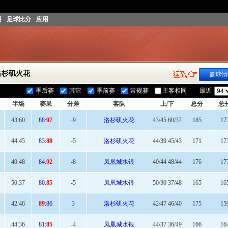
用
足球比分
应用
洛杉矶火花
篮球情
季后赛
其它
季前赛
常规赛
主客相同
最近
半场
赛果
分差
客队
上/下
总分
总
43:
60
88:
97
-9
洛杉矶火花
43/45 60/37
185
17
44:
45
83:
88
-5
洛杉矶火花
44/39 45/43
171
17
40:
48
84:
92
-8
凤凰城水银
40/44 48/44
176
17
50
:37
80:
85
-5
凤凰城水银
50/30 37/48
165
16
42:
46
89
:86
3
洛杉矶火花
42/47 46/40
175
15
44
:36
81:
85
-4
凤凰城水银
44/37 36/49
166
16