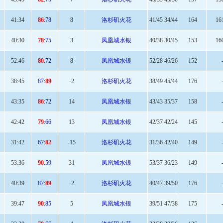
41
:34
86
:78
8
洛杉矶火花
41/45 34/44
164
16
40
:30
78
:75
3
凤凰城水银
40/38 30/45
153
16
52
:46
80
:72
8
凤凰城水银
52/28 46/26
152
38:
45
87:
89
-2
洛杉矶火花
38/49 45/44
176
43
:35
86
:72
14
凤凰城水银
43/43 35/37
158
42:42
79
:66
13
凤凰城水银
42/37 42/24
145
31:
42
67:
82
-15
洛杉矶火花
31/36 42/40
149
53
:36
90
:59
31
凤凰城水银
53/37 36/23
149
40
:39
87:
89
-2
洛杉矶火花
40/47 39/50
176
39:
47
90
:85
5
凤凰城水银
39/51 47/38
175