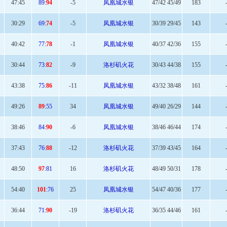
47
:45
89:
94
-5
凤凰城水银
47/42 45/49
183
30
:29
69:
74
-5
凤凰城水银
30/39 29/45
143
40:
42
77:
78
-1
凤凰城水银
40/37 42/36
155
30:
44
73:
82
-9
洛杉矶火花
30/43 44/38
155
43
:38
75:
86
-11
凤凰城水银
43/32 38/48
161
49
:26
89
:55
34
凤凰城水银
49/40 26/29
144
38:
46
84:
90
-6
凤凰城水银
38/46 46/44
174
37:
43
76:
88
-12
洛杉矶火花
37/39 43/45
164
48:
50
97
:81
16
洛杉矶火花
48/49 50/31
178
54
:40
101
:76
25
凤凰城水银
54/47 40/36
177
36:
44
71:
90
-19
洛杉矶火花
36/35 44/46
161