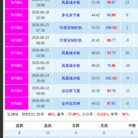
WNBA
凤凰城水银
55
:36
90
:67
23
10:00
2026-06-28
WNBA
多伦多节奏
44
:42
80:
89
9
02:00
2026-06-25
WNBA
印第安纳狂热
55
:53
109:
111
2
07:30
2026-06-23
WNBA
印第安纳狂热
41:41
86
:77
-9
08:00
2026-06-21
WNBA
凤凰城水银
48
:41
93
:73
20
03:00
2026-06-18
WNBA
凤凰城水银
49
:45
76:
86
-10
10:00
2026-06-14
WNBA
凤凰城水银
54
:51
102:
111
-9
10:00
2026-06-12
WNBA
达拉斯飞翼
45
:36
85
:70
-15
09:00
2026-06-10
WNBA
金州女武神
49
:32
87
:81
-6
10:00
近
20
场：胜
8
负
12
, 胜率：
40%
, 赢率：
57.89%
, 大分率：
52.63%
, 单率：
50%
总胜
总负
主胜
主负
中胜
8
12
4
6
0