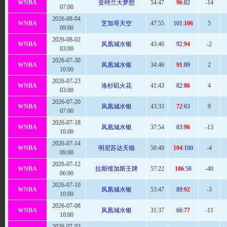
WNBA
亚特兰大梦想
54
:47
96
:82
-14
07:00
2026-08-04
WNBA
芝加哥天空
47:
55
101:
106
5
09:00
2026-08-02
WNBA
凤凰城水银
43:
46
92:
94
-2
03:00
2026-07-30
WNBA
凤凰城水银
34:
46
91
:89
2
10:00
2026-07-23
WNBA
洛杉矶火花
41:
43
82:
86
4
03:00
2026-07-20
WNBA
凤凰城水银
43
:33
72
:63
9
07:00
2026-07-18
WNBA
凤凰城水银
37:
54
83:
96
-13
10:00
2026-07-14
WNBA
明尼苏达天猫
50
:49
104
:100
-4
09:00
2026-07-12
WNBA
拉斯维加斯王牌
57
:22
106
:58
-48
06:00
2026-07-10
WNBA
凤凰城水银
53
:47
89:
92
-3
10:00
2026-07-08
WNBA
凤凰城水银
31:
37
66:
77
-11
10:00
2026-07-03