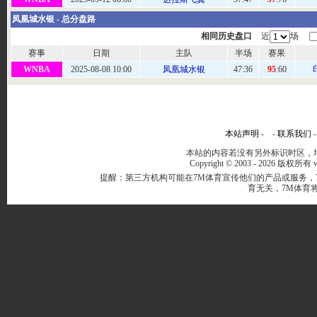
凤凰城水银 - 总分盘路
相同历史盘口
近
场
赛事
日期
主队
半场
赛果
WNBA
2025-08-08 10:00
凤凰城水银
47
:36
95
:60
本站声明
- -
联系我们
本站的内容若没有另外标识时区，均
Copyright © 2003 -
2026 版权所有 ww
提醒：第三方机构可能在7M体育宣传他们的产品或服务，
育无关，7M体育