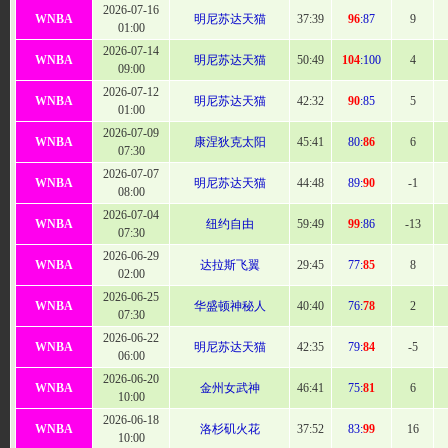
2026-07-16
WNBA
明尼苏达天猫
37:
39
96
:87
9
01:00
2026-07-14
WNBA
明尼苏达天猫
50
:49
104
:100
4
09:00
2026-07-12
WNBA
明尼苏达天猫
42
:32
90
:85
5
01:00
2026-07-09
WNBA
康涅狄克太阳
45
:41
80:
86
6
07:30
2026-07-07
WNBA
明尼苏达天猫
44:
48
89:
90
-1
08:00
2026-07-04
WNBA
纽约自由
59
:49
99
:86
-13
07:30
2026-06-29
WNBA
达拉斯飞翼
29:
45
77:
85
8
02:00
2026-06-25
WNBA
华盛顿神秘人
40:40
76:
78
2
07:30
2026-06-22
WNBA
明尼苏达天猫
42
:35
79:
84
-5
06:00
2026-06-20
WNBA
金州女武神
46
:41
75:
81
6
10:00
2026-06-18
WNBA
洛杉矶火花
37:
52
83:
99
16
10:00