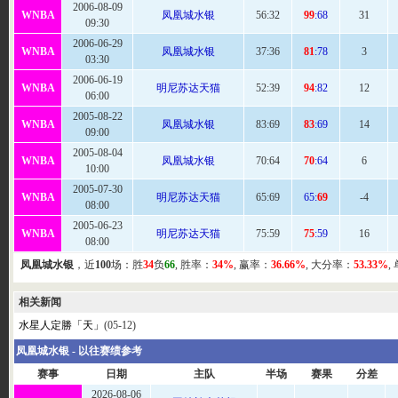
2006-08-09
WNBA
凤凰城水银
56
:32
99
:68
31
09:30
2006-06-29
WNBA
凤凰城水银
37
:36
81
:78
3
03:30
2006-06-19
WNBA
明尼苏达天猫
52
:39
94
:82
12
06:00
2005-08-22
WNBA
凤凰城水银
83
:69
83
:69
14
09:00
2005-08-04
WNBA
凤凰城水银
70
:64
70
:64
6
10:00
2005-07-30
WNBA
明尼苏达天猫
65:
69
65:
69
-4
08:00
2005-06-23
WNBA
明尼苏达天猫
75
:59
75
:59
16
08:00
凤凰城水银
，近
100
场：胜
34
负
66
, 胜率：
34%
, 赢率：
36.66%
, 大分率：
53.33%
,
相关新闻
水星人定勝「天」
(05-12)
凤凰城水银 - 以往赛绩参考
赛事
日期
主队
半场
赛果
分差
2026-08-06