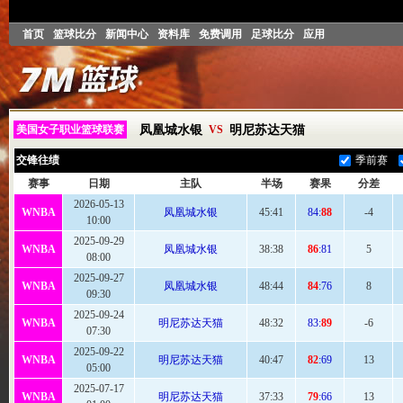
首页
篮球比分
新闻中心
资料库
免费调用
足球比分
应用
美国女子职业篮球联赛
凤凰城水银
VS
明尼苏达天猫
交锋往绩
季前赛
赛事
日期
主队
半场
赛果
分差
2026-05-13
WNBA
凤凰城水银
45
:41
84:
88
-4
10:00
2025-09-29
WNBA
凤凰城水银
38:38
86
:81
5
08:00
2025-09-27
WNBA
凤凰城水银
48
:44
84
:76
8
09:30
2025-09-24
WNBA
明尼苏达天猫
48
:32
83:
89
-6
07:30
2025-09-22
WNBA
明尼苏达天猫
40:
47
82
:69
13
05:00
2025-07-17
WNBA
明尼苏达天猫
37
:33
79
:66
13