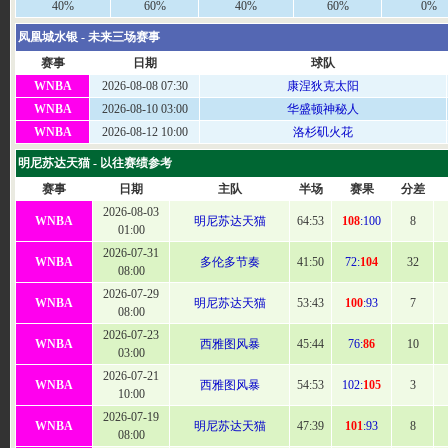
40%
60%
40%
60%
0%
凤凰城水银 - 未来三场赛事
赛事
日期
球队
WNBA
2026-08-08 07:30
康涅狄克太阳
WNBA
2026-08-10 03:00
华盛顿神秘人
WNBA
2026-08-12 10:00
洛杉矶火花
明尼苏达天猫 - 以往赛绩参考
赛事
日期
主队
半场
赛果
分差
2026-08-03
WNBA
明尼苏达天猫
64
:53
108
:100
8
01:00
2026-07-31
WNBA
多伦多节奏
41:
50
72:
104
32
08:00
2026-07-29
WNBA
明尼苏达天猫
53
:43
100
:93
7
08:00
2026-07-23
WNBA
西雅图风暴
45
:44
76:
86
10
03:00
2026-07-21
WNBA
西雅图风暴
54
:53
102:
105
3
10:00
2026-07-19
WNBA
明尼苏达天猫
47
:39
101
:93
8
08:00