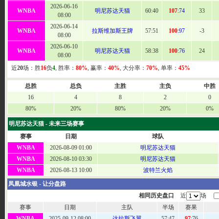
2026-06-16
WNBA
明尼苏达天猫
60
:40
107
:74
33
08:00
2026-06-14
WNBA
拉斯维加斯王牌
57
:51
100
:97
-3
08:00
2026-06-10
WNBA
明尼苏达天猫
58
:38
100
:76
24
08:00
近
20
场：胜
16
负
4
, 胜率：
80%
, 赢率：
40%
, 大分率：
70%
, 单率：
45%
总胜
总负
主胜
主负
中胜
16
4
8
2
0
80%
20%
80%
20%
0%
明尼苏达天猫 - 未来三场赛事
赛事
日期
球队
WNBA
2026-08-09 01:00
明尼苏达天猫
WNBA
2026-08-10 03:30
明尼苏达天猫
WNBA
2026-08-13 10:00
波特兰火焰
凤凰城水银 - 让分盘路
相同历史盘口
近
场
赛事
日期
主队
半场
赛果
WNBA
2025-09-12 08:00
达拉斯飞翼
57
:47
97
:76