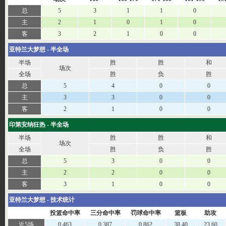
总
5
3
1
1
0
主
2
1
0
1
0
客
3
2
1
0
0
亚特兰大梦想 - 半全场
半场
胜
胜
和
场次
全场
胜
负
胜
总
5
4
0
0
主
3
3
0
0
客
2
1
0
0
印第安纳狂热 - 半全场
半场
胜
胜
和
场次
全场
胜
负
胜
总
5
3
0
0
主
2
2
0
0
客
3
1
0
0
亚特兰大梦想 - 技术统计
投篮命中率
三分命中率
罚球命中率
篮板
助攻
近5场
0.463
0.387
0.862
38.40
23.60