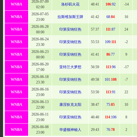
2026-07-09
WNBA
洛杉矶火花
48
:41
106
:92
-14
02:00
2026-07-05
WNBA
拉斯维加斯王牌
41:
42
68:
84
16
23:00
2026-06-28
WNBA
印第安纳狂热
57
:37
111
:87
24
00:00
2026-06-24
WNBA
印第安纳狂热
55
:53
109:
111
-2
23:30
2026-06-23
WNBA
印第安纳狂热
41:41
86
:77
9
00:00
2026-06-20
WNBA
亚特兰大梦想
56:
59
113
:96
-17
17:00
2026-06-18
WNBA
印第安纳狂热
49:
58
101:
108
-7
23:30
2026-06-16
WNBA
印第安纳狂热
53
:50
113
:91
22
23:00
2026-06-13
WNBA
康涅狄克太阳
38:
47
75:
85
10
22:00
2026-06-11
WNBA
印第安纳狂热
46
:40
114
:106
8
23:00
2026-06-08
WNBA
华盛顿神秘人
29:
43
76:
78
2
23:00