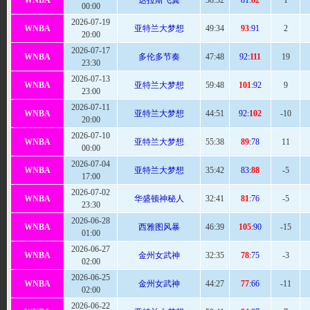
WNBA
达拉斯飞翼
38
:32
81:
82
1
00:00
2026-07-19
WNBA
亚特兰大梦想
49
:34
93
:91
2
20:00
2026-07-17
WNBA
多伦多节奏
47:
48
92:
111
19
23:30
2026-07-13
WNBA
亚特兰大梦想
59
:48
101
:92
9
23:00
2026-07-11
WNBA
亚特兰大梦想
44:
51
92:
102
-10
20:00
2026-07-10
WNBA
亚特兰大梦想
55
:38
89
:78
11
00:00
2026-07-04
WNBA
亚特兰大梦想
35:
42
83:
88
-5
17:00
2026-07-02
WNBA
华盛顿神秘人
32:
41
81
:76
-5
23:30
2026-06-28
WNBA
西雅图风暴
46
:39
105
:90
-15
01:00
2026-06-27
WNBA
金州女武神
32:
35
78
:75
-3
02:00
2026-06-25
WNBA
金州女武神
44
:27
77
:66
-11
02:00
2026-06-22