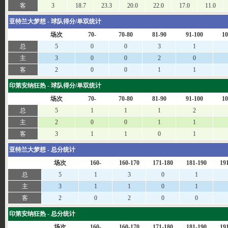
客
3
18.7
23.3
20.0
22.0
17.0
11.0
亚特兰大梦想 - 球队得分/单双统计
场次
70-
70-80
81-90
91-100
10
总
5
0
0
3
1
主
3
0
0
2
0
客
2
0
0
1
1
印第安纳狂热 - 球队得分/单双统计
场次
70-
70-80
81-90
91-100
10
总
5
1
1
1
2
主
2
0
0
1
1
客
3
1
1
0
1
亚特兰大梦想 - 总分统计
场次
160-
160-170
171-180
181-190
19
总
5
1
3
0
1
主
3
1
1
0
1
客
2
0
2
0
0
印第安纳狂热 - 总分统计
场次
160-
160-170
171-180
181-190
19