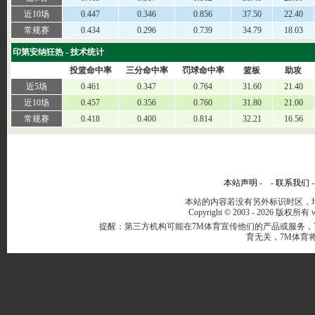
近10场
0.447
0.346
0.856
37.50
22.40
常规赛
0.434
0.296
0.739
34.79
18.03
印第安纳狂热 - 技术统计
投篮命中率
三分命中率
罚球命中率
篮板
助攻
近5场
0.461
0.347
0.764
31.60
21.40
近10场
0.457
0.356
0.760
31.80
21.00
常规赛
0.418
0.400
0.814
32.21
16.56
本站声明
- -
联系我们
本站的内容若没有另外标识时区，均
Copyright © 2003 -
2026 版权所有 ww
提醒：第三方机构可能在7M体育宣传他们的产品或服务，
育无关，7M体育