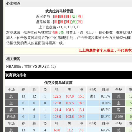
心水推荐
俄克拉荷马城雷霆
近况走势 -
[胜]
[胜]
[胜]
[负]
[胜]
盘路输赢 -
[胜]
[胜]
[胜]
[负]
[胜]
上下盘盘路 -
O, U, U, O, O
对赛成绩 -
俄克拉荷马城雷霆
4胜
6负
对赛上下盘 -
0上0下
信心指数 -
洛杉矶湖
湖人上仗击败黄蜂取得近7仗中的第6场胜利，卢卡当锡和李维士合力贡献62分和
佔据优势的湖人的赢面值得看高一线。
以上纯属作者个人观点，不代表本
相关新闻
NBA前瞻：雷霆 VS 湖人
(11-12)
联赛职分排名
俄克拉荷马城雷霆
全场
赛
胜
负
得
失
净
排名
胜率
全场
总
13
12
1
122.5
107.0
15.5
西1
92.3%
总
1
主
6
6
0
123.8
105.5
18.3
100.0%
主
5
客
7
6
1
121.4
108.3
13.1
85.7%
客
7
近6场
6
5
1
123.0
103.8
19.2
83.3%
近6场
6
半场
赛
胜
负
得
失
净
排名
胜率
半场
总
13
9
4
60.0
52.2
7.8
69.2%
总
1