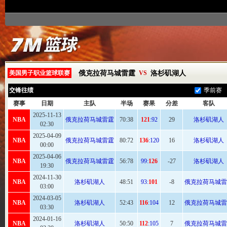
美国男子职业篮球联赛
俄克拉荷马城雷霆
VS
洛杉矶湖人
交锋往绩
季前赛
赛事
日期
主队
半场
赛果
分差
客队
2025-11-13
NBA
俄克拉荷马城雷霆
70
:38
121
:92
29
洛杉矶湖人
02:30
2025-04-09
NBA
俄克拉荷马城雷霆
80
:72
136
:120
16
洛杉矶湖人
00:00
2025-04-06
NBA
俄克拉荷马城雷霆
56:
78
99:
126
-27
洛杉矶湖人
19:30
2024-11-30
NBA
洛杉矶湖人
48:
51
93:
101
-8
俄克拉荷马城雷
03:00
2024-03-05
NBA
洛杉矶湖人
52
:43
116
:104
12
俄克拉荷马城雷
03:30
2024-01-16
NBA
洛杉矶湖人
50:50
112
:105
7
俄克拉荷马城雷