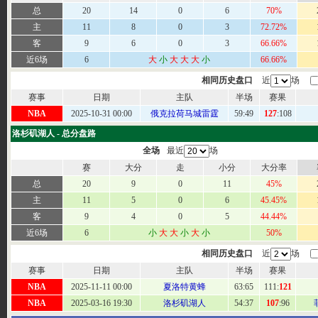
总
20
14
0
6
70%
主
11
8
0
3
72.72%
客
9
6
0
3
66.66%
近6场
6
大
小
大
大
大
小
66.66%
相同历史盘口
近
场
赛事
日期
主队
半场
赛果
NBA
2025-10-31 00:00
俄克拉荷马城雷霆
59
:49
127
:108
洛杉矶湖人 - 总分盘路
全场
最近
场
赛
大分
走
小分
大分率
总
20
9
0
11
45%
主
11
5
0
6
45.45%
客
9
4
0
5
44.44%
近6场
6
小
大
大
小
大
小
50%
相同历史盘口
近
场
赛事
日期
主队
半场
赛果
NBA
2025-11-11 00:00
夏洛特黄蜂
63:
65
111:
121
NBA
2025-03-16 19:30
洛杉矶湖人
54
:37
107
:96