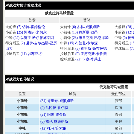
对战双方预计首发球员
俄克拉荷马城雷霆
首发
替补
大前锋
(7) 切特-霍姆格伦
大前锋
(6) 杰林-威廉姆斯
大前锋
(28
小前锋
(25) 阿杰伊-米切尔
小前锋
(13) 奥斯曼-迪昂
小前锋
(12
中锋
(55) 以赛亚-哈尔滕施泰因
小前锋
(23) 布鲁克斯-巴恩海泽
中锋
(5) 
得分后卫
(2) 谢伊-吉尔杰斯-亚历
中锋
(15) 布兰登-卡尔森
得分后卫
(
山大
得分后卫
(3) 克里斯-扬布拉德
控球后卫
(
控球后卫
(11) 以赛亚-乔
控球后卫
(9) 亚历克斯-卡鲁索
控球后卫
(22) 卡森-华莱士
对战双方伤停情况
俄克拉荷马城雷霆
位置
球员
受伤部位
小前锋
(34) 肯里奇-威廉姆斯
膝部
小前锋
(5) 吕冈茨-多尔特
疾病
小前锋
(21) 阿隆-维金斯
腹部
小前锋
(8) 杰伦-威廉姆斯
手腕
中锋
(12) 托马斯-索伯
膝部