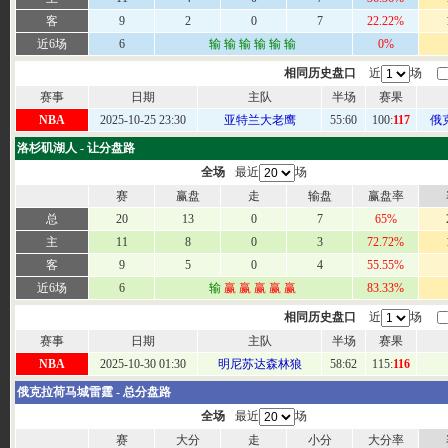
客
9
2
0
7
22.22%
近6场
6
输
输
输
输
输
输
0%
相同历史盘口
近
场
赛事
日期
主队
半场
赛果
NBA
2025-10-25 23:30
亚特兰大老鹰
55:
60
100:
117
俄
洛杉矶湖人 - 让分盘路
全场
最近
场
赛
赢盘
走
输盘
赢盘率
总
20
13
0
7
65%
主
11
8
0
3
72.72%
客
9
5
0
4
55.55%
近6场
6
输
赢
赢
赢
赢
赢
83.33%
相同历史盘口
近
场
赛事
日期
主队
半场
赛果
NBA
2025-10-30 01:30
明尼苏达森林狼
58:
62
115:
116
俄克拉荷马城雷霆 - 总分盘路
全场
最近
场
赛
大分
走
小分
大分率