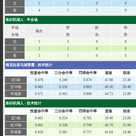
主
1
1
0
0
客
4
1
1
0
洛杉矶湖人 - 半全场
半场
胜
胜
和
场次
全场
胜
负
胜
总
5
3
0
0
主
2
2
0
0
客
3
1
0
0
俄克拉荷马城雷霆 - 技术统计
投篮命中率
三分命中率
罚球命中率
篮板
助攻
近5场
0.478
0.346
0.874
47.00
25.40
近10场
0.483
0.350
0.863
46.30
26.40
常规赛
0.471
0.361
0.806
44.73
21.89
洛杉矶湖人 - 技术统计
投篮命中率
三分命中率
罚球命中率
篮板
助攻
近5场
0.481
0.354
0.781
39.40
23.80
近10场
0.492
0.338
0.799
40.70
25.90
常规赛
0.450
0.381
0.757
41.04
24.46