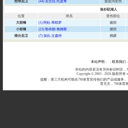
控球后卫
(44) 尼古拉-托皮奇
腹股沟受伤
洛杉矶湖人
位置
球员
受伤部位
大前锋
(1) 阿杜-蒂耶罗
膝部
小前锋
(23) 勒布朗-詹姆斯
腰部
得分后卫
(7) 加比-文森特
脚踝
本站声明
- -
联系我们
本站的内容若没有另外标识时区，均
Copyright © 2003 -
2026 版权所有 ww
提醒：第三方机构可能在7M体育宣传他们的产品或服务，
育无关，7M体育