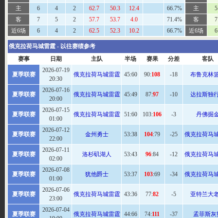
主
6
4
2
62.7
50.3
12.4
66.7%
主
5
客
7
5
2
57.7
53.7
4.0
71.4%
客
7
近6场
6
4
2
62.5
52.3
10.2
66.7%
近6场
6
俄克拉荷马城雷霆 - 以往赛绩参考
赛事
日期
主队
半场
赛果
分差
客队
2026-07-19
夏季联赛
俄克拉荷马城雷霆
45:
60
90:
108
-18
布鲁克林
20:30
2026-07-16
夏季联赛
俄克拉荷马城雷霆
45:
49
87:
97
-10
达拉斯独
20:00
2026-07-15
夏季联赛
俄克拉荷马城雷霆
51:
60
103:
106
-3
丹佛掘
01:00
2026-07-12
夏季联赛
金州勇士
53
:38
104
:79
-25
俄克拉荷马
22:00
2026-07-11
夏季联赛
洛杉矶湖人
53
:43
96
:84
-12
俄克拉荷马
02:00
2026-07-08
夏季联赛
犹他爵士
53
:37
103
:69
-34
俄克拉荷马
01:00
2026-07-06
夏季联赛
俄克拉荷马城雷霆
43
:36
77:
82
-5
亚特兰大
23:00
2026-07-04
夏季联赛
俄克拉荷马城雷霆
44:
66
74:
111
-37
孟菲斯灰