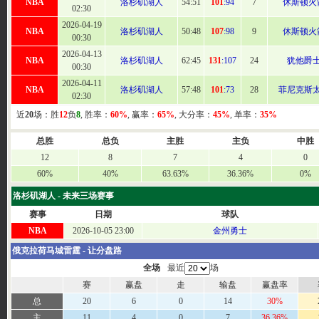
NBA
洛杉矶湖人
54
:51
101
:94
7
休斯顿火
02:30
2026-04-19
NBA
洛杉矶湖人
50
:48
107
:98
9
休斯顿火
00:30
2026-04-13
NBA
洛杉矶湖人
62
:45
131
:107
24
犹他爵
00:30
2026-04-11
NBA
洛杉矶湖人
57
:48
101
:73
28
菲尼克斯
02:30
近
20
场：胜
12
负
8
, 胜率：
60%
, 赢率：
65%
, 大分率：
45%
, 单率：
35%
总胜
总负
主胜
主负
中胜
12
8
7
4
0
60%
40%
63.63%
36.36%
0%
洛杉矶湖人 - 未来三场赛事
赛事
日期
球队
NBA
2026-10-05 23:00
金州勇士
俄克拉荷马城雷霆 - 让分盘路
全场
最近
场
赛
赢盘
走
输盘
赢盘率
总
20
6
0
14
30%
主
11
4
0
7
36.36%