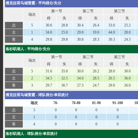
俄克拉荷马城雷霆 - 平均得分/失分
第一节
第二节
第三节
场次
得
失
得
失
得
失
总
5
30.6
28.8
30.4
26.4
33.0
25.2
主
1
34.0
25.0
29.0
19.0
44.0
28.0
客
4
29.8
29.8
30.8
28.3
30.3
24.5
洛杉矶湖人 - 平均得分/失分
第一节
第二节
第三节
场次
得
失
得
失
得
失
总
5
31.6
35.0
30.0
26.2
28.0
30.0
主
2
34.5
32.5
34.0
28.5
26.5
36.0
客
3
29.7
36.7
27.3
24.7
29.0
26.0
俄克拉荷马城雷霆 - 球队得分/单双统计
场次
70-
70-80
81-90
91-100
10
总
5
0
0
0
0
主
1
0
0
0
0
客
4
0
0
0
0
洛杉矶湖人 - 球队得分/单双统计