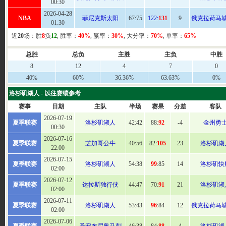
00:30
2026-04-28
NBA
菲尼克斯太阳
67:
75
122:
131
9
俄克拉荷马
01:30
近
20
场：胜
8
负
12
, 胜率：
40%
, 赢率：
30%
, 大分率：
70%
, 单率：
65%
总胜
总负
主胜
主负
中胜
8
12
4
7
0
40%
60%
36.36%
63.63%
0%
洛杉矶湖人 - 以往赛绩参考
赛事
日期
主队
半场
赛果
分差
客队
2026-07-19
夏季联赛
洛杉矶湖人
42:42
88:
92
-4
金州勇
00:30
2026-07-16
夏季联赛
芝加哥公牛
40:
56
82:
105
23
洛杉矶湖
22:00
2026-07-15
夏季联赛
洛杉矶湖人
54
:38
99
:85
14
洛杉矶快
02:00
2026-07-12
夏季联赛
达拉斯独行侠
44:
47
70:
91
21
洛杉矶湖
02:00
2026-07-11
夏季联赛
洛杉矶湖人
53
:43
96
:84
12
俄克拉荷马
02:00
2026-07-06