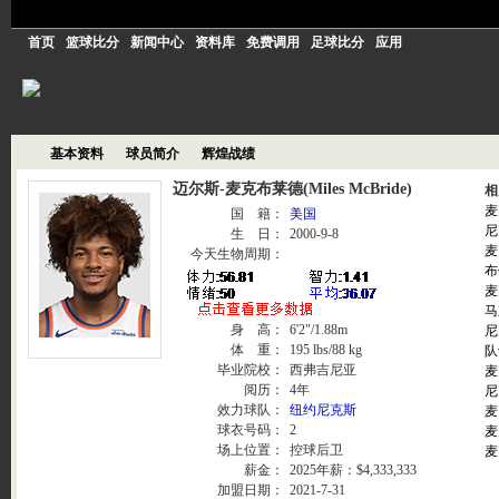
首页
篮球比分
新闻中心
资料库
免费调用
足球比分
应用
基本资料
球员简介
辉煌战绩
迈尔斯-麦克布莱德(Miles McBride)
相
麦
国 籍：
美国
尼
生 日：
2000-9-8
麦
今天生物周期：
布
麦
马
身 高：
6'2"/1.88m
尼
体 重：
195 lbs/88 kg
队
毕业院校：
西弗吉尼亚
麦
阅历：
4年
尼
效力球队：
纽约尼克斯
麦
球衣号码：
2
麦
场上位置：
控球后卫
麦
薪金：
2025年薪：$4,333,333
加盟日期：
2021-7-31