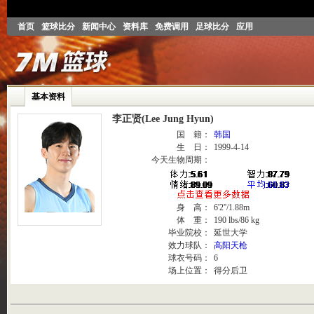
首页
篮球比分
新闻中心
资料库
免费调用
足球比分
应用
基本资料
李正贤(Lee Jung Hyun)
国 籍：
韩国
生 日：
1999-4-14
今天生物周期：
身 高：
6'2''/1.88m
体 重：
190 lbs/86 kg
毕业院校：
延世大学
效力球队：
高阳天枪
球衣号码：
6
场上位置：
得分后卫